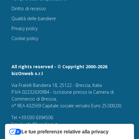
Diritto di recesso
Qualità delle bandiere
Privacy policy
Cookie policy
All rights reserved - © Copyright 2000-2026
bizOnweb s.r.l
Via Fratelli Bandiera 18, 25122 - Brescia, Italia
P.IVA 02232630984 - Iscrizione presso la Camera di
Commercio di Brescia,
n° REA 432569 Capitale sociale versato Euro 25.000,00.
Tel +39.030 6394506
Email:
info@bandiere.it
PEC
bizonweb@mailcertiﬁcatapec.it
Le tue preferenze relative alla privacy