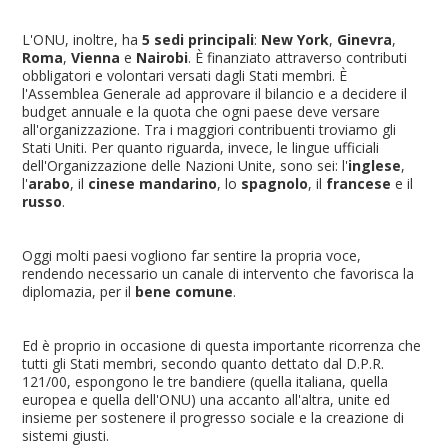
L'ONU, inoltre, ha
5 sedi principali
:
New York
,
Ginevra
,
Roma
,
Vienna
e
Nairobi
. È finanziato attraverso contributi
obbligatori e volontari versati dagli Stati membri. È
l'Assemblea Generale ad approvare il bilancio e a decidere il
budget annuale e la quota che ogni paese deve versare
all'organizzazione. Tra i maggiori contribuenti troviamo gli
Stati Uniti. Per quanto riguarda, invece, le lingue ufficiali
dell'Organizzazione delle Nazioni Unite, sono sei: l'
inglese
,
l'
arabo
, il
cinese mandarino
, lo
spagnolo
, il
francese
e il
russo
.
Oggi molti paesi vogliono far sentire la propria voce,
rendendo necessario un canale di intervento che favorisca la
diplomazia, per il
bene comune
.
Ed è proprio in occasione di questa importante ricorrenza che
tutti gli Stati membri, secondo quanto dettato dal D.P.R.
121/00, espongono le tre bandiere (quella italiana, quella
europea e quella dell'ONU) una accanto all'altra, unite ed
insieme per sostenere il progresso sociale e la creazione di
sistemi giusti.