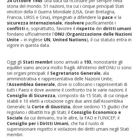
24 Ottobre 1945
: una data da ricordare per sempre nella
storia del mondo. 51 nazioni, tra cui i cinque principali Stati
vincitori della II Guerra Mondiale (USA, Gran Bretagna,
Francia, URSS e Cina), impegnati a difendere la
pace
e la
sicurezza internazionale
,
risolvere
pacificamente i
conflitti
e, soprattutto, favorire il
rispetto
dei
diritti umani
fondano ufficialmente l'
ONU
(
Organizzazione delle Nazioni
Unite
– in inglese
UN
,
United Nations
), il cui statuto entra in
vigore in questa data.
Oggi gli
Stati membri
sono arrivati a
193
, nonostante gli
equilibri siano ancora molto fragili. All'interno dell'ONU ci sono
sei organi principali: il
Segretariato Generale
, ala
amministrativa e rappresentativa delle Nazioni Unite;
l'
Assemblea Generale
, dove si collocano i rappresentati di
tutti i Paesi e dove avviene il confronto tra le varie nazioni; il
Consiglio di Sicurezza
, composto da 15 Stati, di cui cinque
stabili e 10 eletti a rotazione ogni due anni dall'Assemblea
Generale; la
Corte di Giustizia
, dove siedono 15 giudici che
regolano i dibattiti tra gli Stati; il
Consiglio Economico e
Sociale
da cui derivano, tra le altre, la FAO e l'UNICEF; il
Consiglio per i Diritti Umani
, che ha il ruolo di
supervisionare rispetto e violazioni dei diritti umani negli Stati
membri.