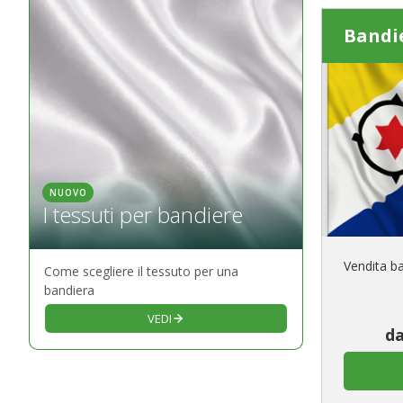
Bandi
NUOVO
I tessuti per bandiere
Vendita ba
Come scegliere il tessuto per una
bandiera
VEDI
da