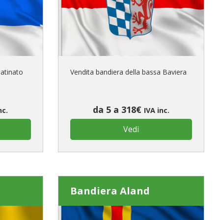
primo ordine?
REA UN NUOVO ACCOUNT
latinato
Vendita bandiera della bassa Baviera
da 5 a 318€
nc.
IVA inc.
Vedi
Bandiera Aland