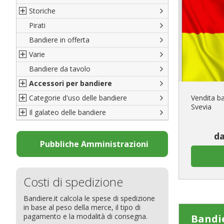
Storiche
Pirati
Italiane
Bandiere in offerta
Porte di Milano
Varie
Francesi
Bandiere da tavolo
Americane
Bandiere del CICAP - Think Deep
Accessori per bandiere
Britanniche
Bandiere di Orgoglio Bresciano
Categorie d'uso delle bandiere
Resto del Mondo
Organizzazioni internazionali
Accessori per bandiere
Vendita ba
Svevia
Il galateo delle bandiere
Diplomatiche
Accessori per bandiere da tavolo
Bandiere segnavento
Bandiere LGBTQ+
Bandiere pubblicitarie
Il Glossario
da
Bandiere Pubblicitarie
Bandiere per sbandieratori
La bandiera
Pubbliche Amministrazioni
Natale e altre festività
Bandiere per barche
Come disporre le bandiere
Bandiere etniche e religiose
Bandiere per hotel
Dimensioni delle bandiere
Costi di spedizione
Bandiere per eventi
Come piegare il tricolore
Bandiere.it calcola le spese di spedizione
Bandiere per biciclette
in base al peso della merce, il tipo di
Bandiere per autosaloni
pagamento e la modalità di consegna.
Bandi