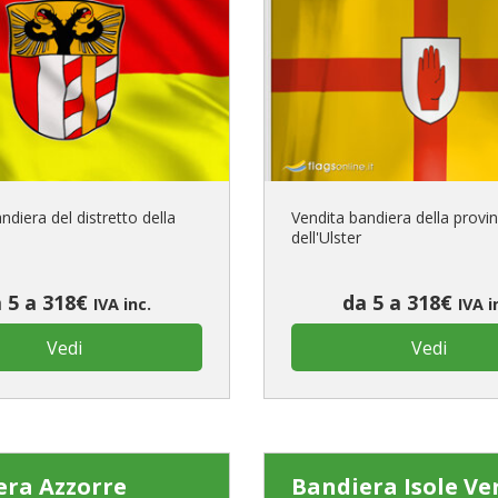
ndiera del distretto della
Vendita bandiera della provin
dell'Ulster
 5 a 318€
da 5 a 318€
IVA inc.
IVA i
Vedi
Vedi
era Azzorre
Bandiera Isole Ve