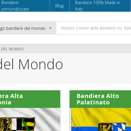
Bandiere
Bandiere 100% Made in
Blog
personalizzate
Italy
E DEL MONDO
 del Mondo
Email
Password
era Alta
Bandiera Alto
onia
Palatinato
Accedi