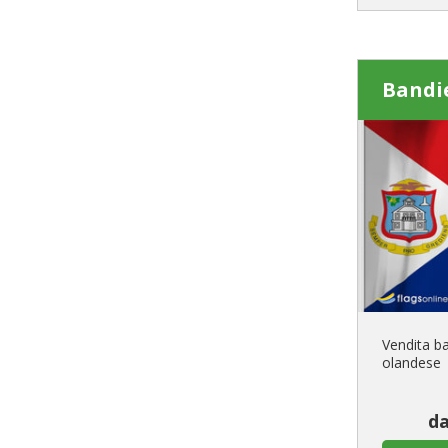
Bandi
Vendita b
olandese
da