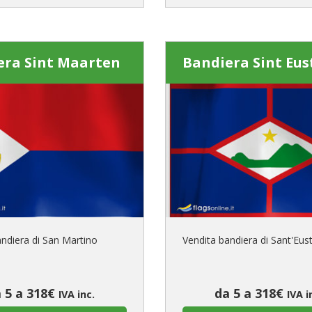
era Sint Maarten
Bandiera Sint Eus
andiera di San Martino
Vendita bandiera di Sant'Eus
 5 a 318€
da 5 a 318€
IVA inc.
IVA i