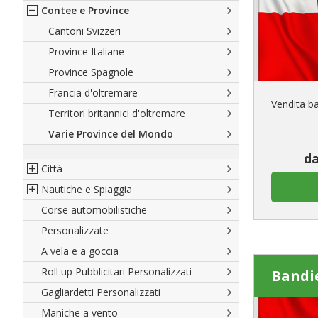
Contee e Province
Sud America
Regioni italiane
Europa
Territori Italiani
Cantoni Svizzeri
Africa
Stati USA
Province Italiane
Asia
Francesi
Province Spagnole
Oceania
Spagnole
Francia d'oltremare
Vendita ba
Austriache
Territori britannici d'oltremare
Tedesche
Varie Province del Mondo
Regioni varie
da
Città
Nautiche e Spiaggia
Città Italiane
Corse automobilistiche
Città spagnole
Militari e Mercantili
Personalizzate
Città francesi
Codice internazionale nautico
A vela e a goccia
Città del mondo
Gran Pavese
Roll up Pubblicitari Personalizzati
Da spiaggia
Bandi
Gagliardetti Personalizzati
Di cortesia
Maniche a vento