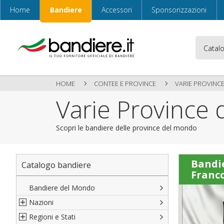
Home
Bandiere
Accessori
Sponsorizzazioni
HOME
CONTEE E PROVINCE
VARIE PROVINC
Varie Province
Scopri le bandiere delle province del mondo
Bandi
Catalogo bandiere
Franc
Bandiere del Mondo
Nazioni
Regioni e Stati
Nord America