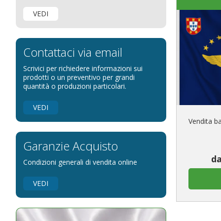
Bandiere per negozi
VEDI
Bandiere Palio
Bandiere per eventi religiosi
Bandiere per enti pubblici
Contattaci via email
Bandiere per ambasciate
Scrivici per richiedere informazioni sui
Bandiere per riserve naturali e parchi
prodotti o un preventivo per grandi
quantità o produzioni particolari.
Bandiere per musicisti
Bandiere per feste
VEDI
Bandiere Militari e della Marina
Vendita ba
pennoni per bandiere
Garanzie Acquisto
da
Condizioni generali di vendita online
VEDI