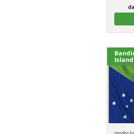
da
Bandi
Island
Vendita ba