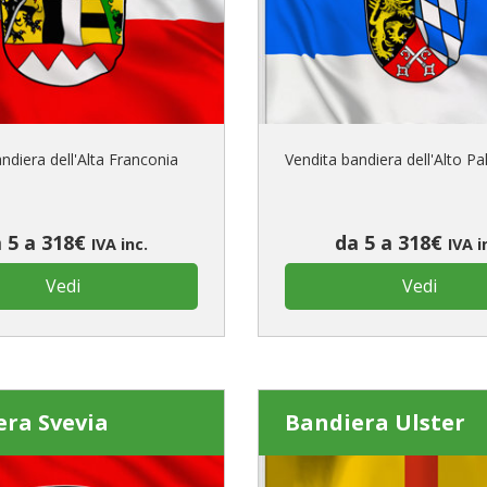
È il tuo 
C
ndiera dell'Alta Franconia
Vendita bandiera dell'Alto Pa
 5 a 318€
da 5 a 318€
IVA inc.
IVA i
Vedi
Vedi
era Svevia
Bandiera Ulster