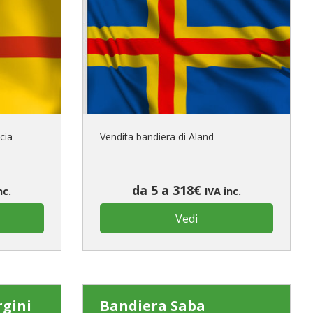
cia
Vendita bandiera di Aland
da 5 a 318€
nc.
IVA inc.
Vedi
rgini
Bandiera Saba