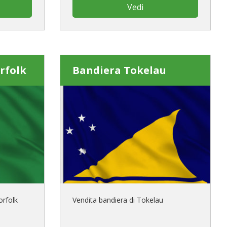
Vedi
rfolk
Bandiera Tokelau
orfolk
Vendita bandiera di Tokelau