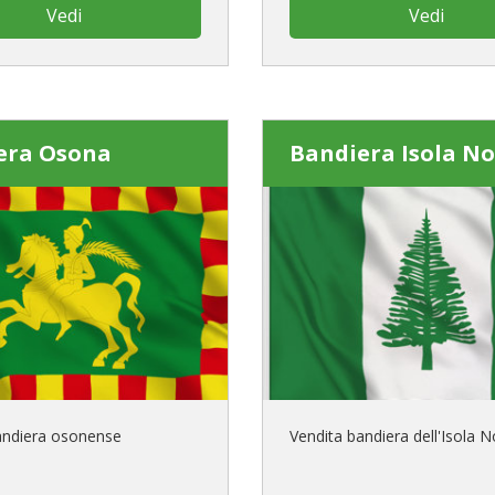
Vedi
Vedi
era Osona
Bandiera Isola No
andiera osonense
Vendita bandiera dell'Isola N