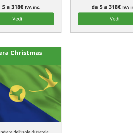
 5 a 318€
da 5 a 318€
IVA inc.
IVA i
Vedi
Vedi
era Christmas
ndiera dell'Isola di Natale