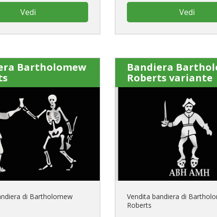
Vedi
Vedi
era Bartholomew
Bandiera Bartho
ts
Roberts variante
andiera di Bartholomew
Vendita bandiera di Bartho
Roberts