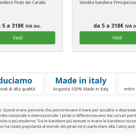
ndiera Pirati dei Caraibi
Vendita bandiera Principessa
 5 a 318€
da 5 a 318€
IVA inc.
IVA i
Vedi
Vedi
duciamo
Made in italy
iali di alta qualità
Acquista 100% Made in Italy
entro 
ti. Questi erano persone che percorrevano il mare per assalire e depredare
itto nazionale e internazionale. I pirati si differenziavano dai corsari per
oriche e più moderne. Tra le bandiere più temute vi erano le bandiere rosse
che ha ridato popolarità al mondo dei pirati ed in particolare alla Calico Ja