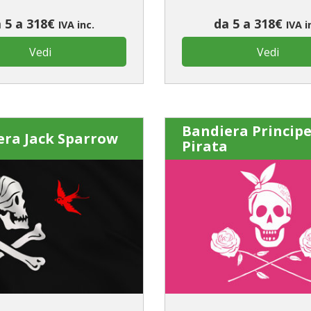
 5 a 318€
da 5 a 318€
IVA inc.
IVA i
Vedi
Vedi
Bandiera Princip
era Jack Sparrow
Pirata