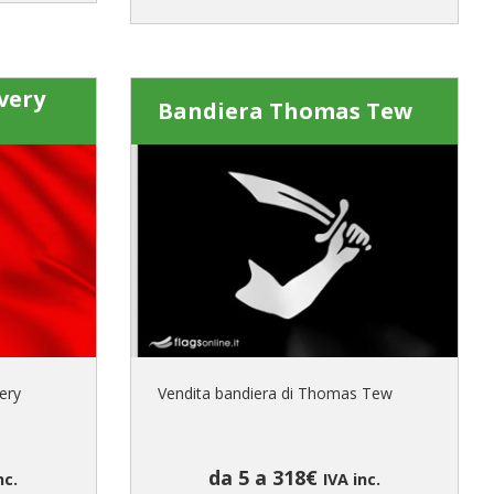
very
Bandiera Thomas Tew
ery
Vendita bandiera di Thomas Tew
da 5 a 318€
nc.
IVA inc.