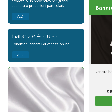
Bandiere per riserve naturali e parchi
prodotti o un preventivo per grandi
quantità o produzioni particolari.
Bandi
Bandiere per musicisti
Bandiere per feste
VEDI
Bandiere Militari e della Marina
pennoni per bandiere
Garanzie Acquisto
Condizioni generali di vendita online
VEDI
Vendita ba
da