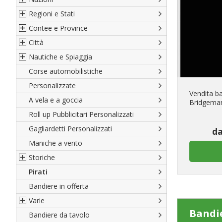
Regioni e Stati
Nord America
Contee e Province
Sud America
Regioni italiane
Città
Europa
Territori Italiani
Cantoni Svizzeri
Nautiche e Spiaggia
Africa
Stati USA
Province Italiane
Città Italiane
Corse automobilistiche
Asia
Francesi
Province Spagnole
Città spagnole
Militari e Mercantili
Personalizzate
Oceania
Spagnole
Francia d'oltremare
Città francesi
Codice internazionale nautico
Vendita b
A vela e a goccia
Austriache
Territori britannici d'oltremare
Città del mondo
Gran Pavese
Bridgema
Roll up Pubblicitari Personalizzati
Tedesche
Varie Province del Mondo
Da spiaggia
Gagliardetti Personalizzati
Regioni varie
Di cortesia
da
Maniche a vento
Storiche
Pirati
Italiane
Bandiere in offerta
Porte di Milano
Varie
Francesi
Bandie
Bandiere da tavolo
Americane
Bandiere del CICAP - Think Deep