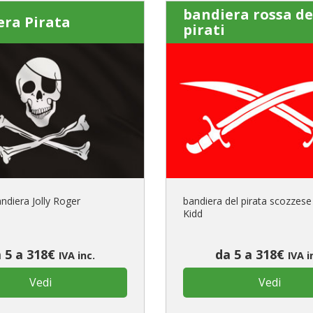
bandiera rossa de
era Pirata
pirati
ndiera Jolly Roger
bandiera del pirata scozzese
Kidd
 5 a 318€
da 5 a 318€
IVA inc.
IVA i
Vedi
Vedi