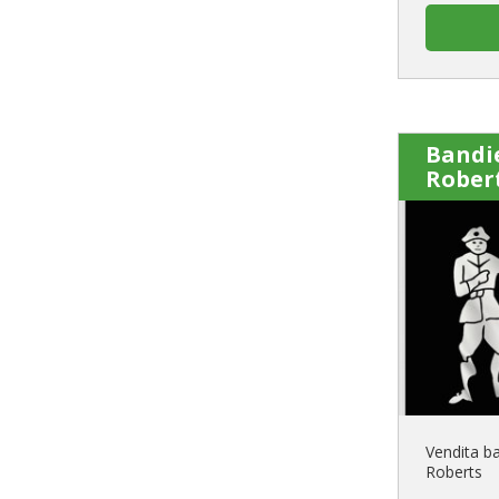
Bandi
Rober
Vendita b
Roberts