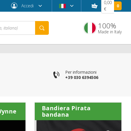
0,00
Accedi
0
€
100%
Made in Italy
Per informazioni
+39 030 6394506
Password dimenticata?
Bandiera Pirata
Wynne
bandana