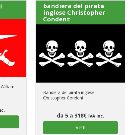
bandiera del pirata
i
inglese Christopher
Condent
 William
Bandiera del pirata inglese
Christopher Condent
nc.
da 5 a 318€
IVA inc.
Vedi