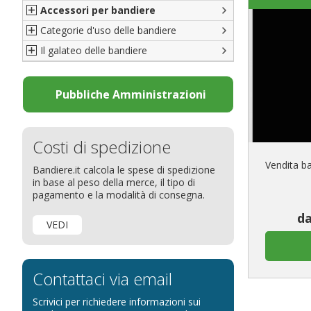
Accessori per bandiere
Britanniche
Bandiere di Orgoglio Bresciano
Categorie d'uso delle bandiere
Resto del Mondo
Organizzazioni internazionali
Accessori per bandiere
Il galateo delle bandiere
Diplomatiche
Accessori per bandiere da tavolo
Bandiere segnavento
Bandiere LGBTQ+
Bandiere pubblicitarie
Il Glossario
Bandiere Pubblicitarie
Bandiere per sbandieratori
La bandiera
Pubbliche Amministrazioni
Natale e altre festività
Bandiere per barche
Come disporre le bandiere
Bandiere etniche e religiose
Bandiere per hotel
Dimensioni delle bandiere
Costi di spedizione
Bandiere per eventi
Come piegare il tricolore
Vendita ba
Bandiere.it calcola le spese di spedizione
Bandiere per biciclette
in base al peso della merce, il tipo di
Bandiere per autosaloni
pagamento e la modalità di consegna.
Bandiere per negozi
da
VEDI
Bandiere Palio
Bandiere per eventi religiosi
Bandiere per enti pubblici
Contattaci via email
Bandiere per ambasciate
Scrivici per richiedere informazioni sui