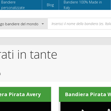
Bandiere
Bandiere 100% Made in
Blog
personalizzate
Italy
ati in tante
Email
Password
i
Accedi
ra Pirata Avery
Bandiera Pirata 