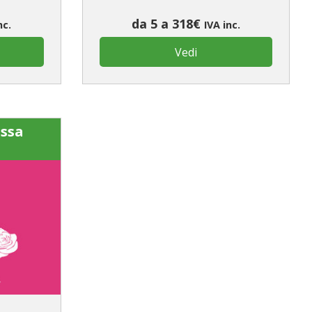
da 5 a 318€
nc.
IVA inc.
Vedi
essa