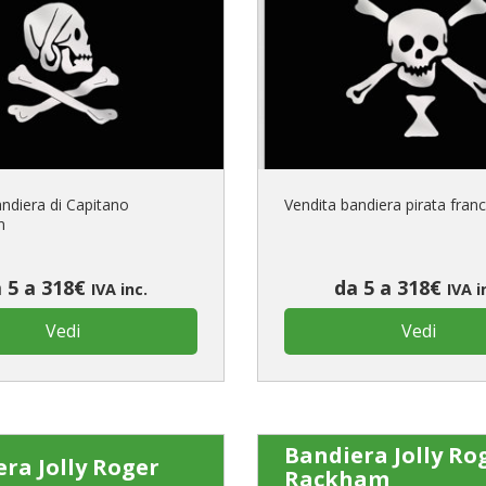
È il tuo 
C
andiera di Capitano
Vendita bandiera pirata fran
n
 5 a 318€
da 5 a 318€
IVA inc.
IVA i
Vedi
Vedi
Bandiera Jolly Ro
ra Jolly Roger
Rackham