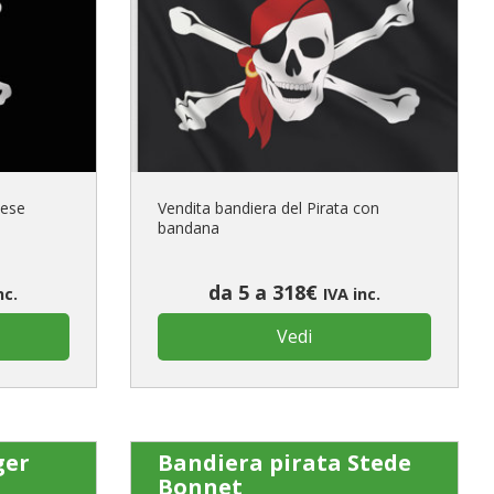
primo ordine?
REA UN NUOVO ACCOUNT
cese
Vendita bandiera del Pirata con
bandana
da 5 a 318€
nc.
IVA inc.
Vedi
ger
Bandiera pirata Stede
Bonnet