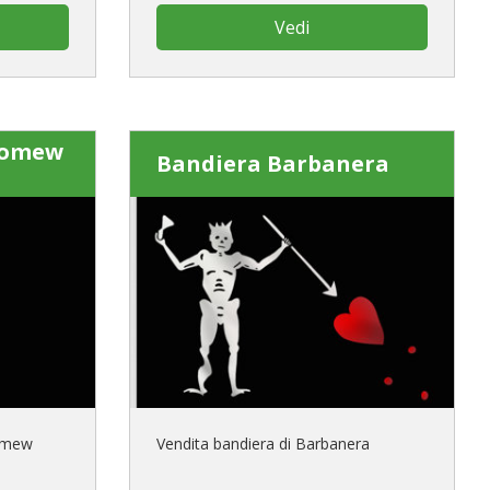
Vedi
lomew
Bandiera Barbanera
lomew
Vendita bandiera di Barbanera