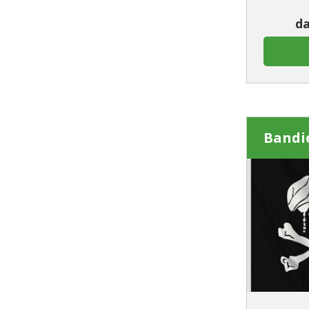
da
Bandi