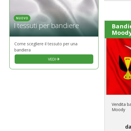
NUOVO
I tessuti per bandiere
Bandi
Mood
Come scegliere il tessuto per una
bandiera
VEDI
Vendita ba
Moody
da