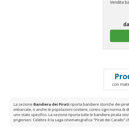
Vendita ba
da
Pro
con mater
La sezione
Bandiera dei Pirati
riporta bandiere storiche dei pira
imbarcate, o anche le popolazioni costiere, contro ogni norma di dir
uno stato specifico. La sezione riporta tutte le bandiere pirata st
prigionieri. Celebre è la saga cinematografica "Pirati dei Caraibi" 