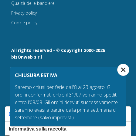
Qualità delle bandiere
Privacy policy
Cookie policy
All rights reserved - © Copyright 2000-2026
bizOnweb s.r.l
Via Fratelli Bandiera 18, 25122 - Brescia, Italia
CHIUSURA ESTIVA
P.IVA 02232630984 - Iscrizione presso la Camera di
Commercio di Brescia,
Saremo chiusi per ferie dall'8 al 23 agosto. Gli
n° REA 432569 Capitale sociale versato Euro 25.000,00.
ordini confermati entro il 31/07 verranno spediti
Tel +39.030 6394506
entro l'08/08. Gli ordini ricevuti successivamente
Email:
info@bandiere.it
saranno evasi a partire dalla prima settimana di
PEC
bizonweb@mailcertiﬁcatapec.it
Le tue preferenze relative alla privacy
settembre (salvo imprevisti).
Informativa sulla raccolta