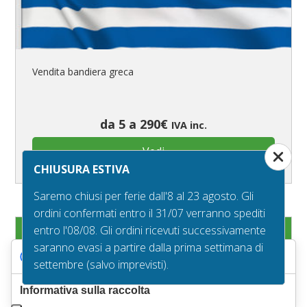
Vendita bandiera greca
da 5 a 290€
IVA inc.
Vedi
CHIUSURA ESTIVA
Saremo chiusi per ferie dall'8 al 23 agosto. Gli
ordini confermati entro il 31/07 verranno spediti
entro l'08/08. Gli ordini ricevuti successivamente
Bandiera Guernsey
saranno evasi a partire dalla prima settimana di
Le tue preferenze relative alla privacy
settembre (salvo imprevisti).
Informativa sulla raccolta