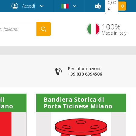
0,00
Accedi
0
€
100%
Made in Italy
Per informazioni
+39 030 6394506
di
Bandiera Storica di
lano
Porta Ticinese Milano
Password dimenticata?