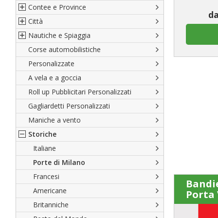
Contee e Province
Sud America
Regioni italiane
da
Città
Europa
Territori Italiani
Cantoni Svizzeri
Nautiche e Spiaggia
Africa
Stati USA
Province Italiane
Città Italiane
Corse automobilistiche
Asia
Francesi
Province Spagnole
Città spagnole
Militari e Mercantili
Personalizzate
Oceania
Spagnole
Francia d'oltremare
Città francesi
Codice internazionale nautico
A vela e a goccia
Austriache
Territori britannici d'oltremare
Città del mondo
Gran Pavese
Roll up Pubblicitari Personalizzati
Tedesche
Varie Province del Mondo
Da spiaggia
Gagliardetti Personalizzati
Regioni varie
Di cortesia
Maniche a vento
Storiche
Italiane
Porte di Milano
Francesi
Bandie
Americane
Porta 
Britanniche