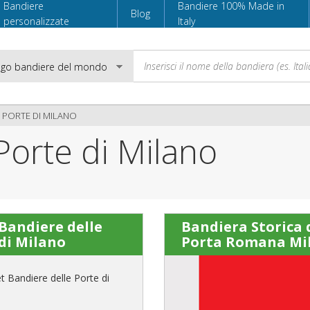
Bandiere
Bandiere 100% Made in
Blog
personalizzate
Italy
 PORTE DI MILANO
Porte di Milano
Email
Password
 Bandiere delle
Bandiera Storica 
di Milano
Porta Romana Mi
Accedi
t Bandiere delle Porte di