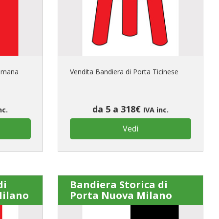
primo ordine?
REA UN NUOVO ACCOUNT
Romana
Vendita Bandiera di Porta Ticinese
da 5 a 318€
nc.
IVA inc.
Vedi
di
Bandiera Storica di
Milano
Porta Nuova Milano