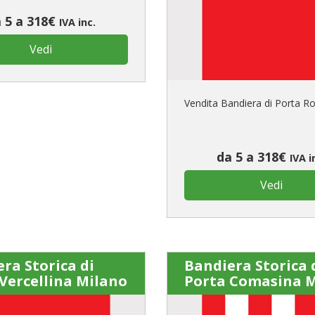
 5 a 318€
IVA inc.
È il tuo 
Vedi
C
Vendita Bandiera di Porta 
da 5 a 318€
IVA i
Vedi
ra Storica di
Bandiera Storica 
Vercellina Milano
Porta Comasina 