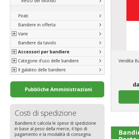
Resto del Mondo
Pirati
Bandiere in offerta
Varie
Bandiere da tavolo
Bandiere del CICAP - Think Deep
Accessori per bandiere
Bandiere di Orgoglio Bresciano
Categorie d'uso delle bandiere
Organizzazioni internazionali
Accessori per bandiere
Vendita Ba
Il galateo delle bandiere
Diplomatiche
Accessori per bandiere da tavolo
Bandiere segnavento
Bandiere LGBTQ+
Bandiere pubblicitarie
Il Glossario
da
Bandiere Pubblicitarie
Bandiere per sbandieratori
La bandiera
Pubbliche Amministrazioni
Natale e altre festività
Bandiere per barche
Come disporre le bandiere
Bandiere etniche e religiose
Bandiere per hotel
Dimensioni delle bandiere
Costi di spedizione
Bandiere per eventi
Come piegare il tricolore
Bandiere.it calcola le spese di spedizione
Bandiere per biciclette
in base al peso della merce, il tipo di
Bandie
Bandiere per autosaloni
pagamento e la modalità di consegna.