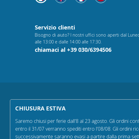
Servizio clienti
Bisogno di aiuto? I nostri uffici sono aperti dal Luned
alle 13:00 e dalle 14:00 alle 17:30.
chiamaci al +39 030/6394506
All rights reserved - © Copyright 2000-2026 biz
CHIUSURA ESTIVA
Via Fratelli Bandiera 18, 25122 - Brescia, Italia
P.IVA 02232630984 - Iscrizione presso la Camera di
Saremo chiusi per ferie dall'8 al 23 agosto. Gli ordini con
Commercio di Brescia,
entro il 31/07 verranno spediti entro l'08/08. Gli ordini ric
n° REA 432569 Capitale sociale versato Euro 25.000
successivamente saranno evasi a partire dalla prima set