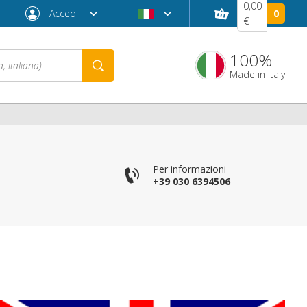
0,00
Accedi
0
€
100%
Made in Italy
Per informazioni
+39 030 6394506
Password dimenticata?