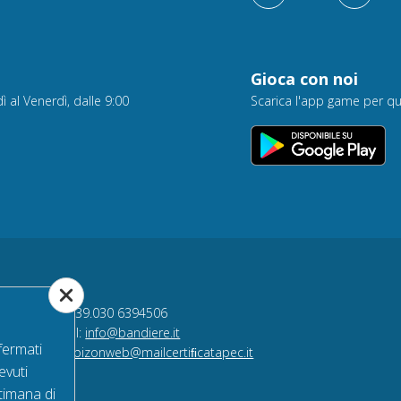
Gioca con noi
ì al Venerdì, dalle 9:00
Scarica l'app game per qu
Onweb s.r.l
Tel +39.030 6394506
Email:
info@bandiere.it
fermati
PEC
bizonweb@mailcertiﬁcatapec.it
evuti
,00.
timana di