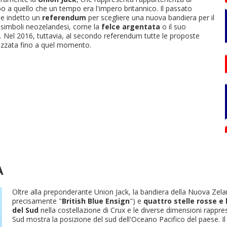
a quello che un tempo era l'impero britannico. Il passato
nne indetto un
referendum
per scegliere una nuova bandiera per il
È il tuo 
li simboli neozelandesi, come la
felce argentata
o il suo
ud. Nel 2016, tuttavia, al secondo referendum tutte le proposte
lizzata fino a quel momento.
C
A
Oltre alla preponderante Union Jack, la bandiera della Nuova Zel
precisamente "
British Blue Ensign
") e
quattro stelle rosse e
del Sud
nella costellazione di Crux e le diverse dimensioni rappre
Sud mostra la posizione del sud dell'Oceano Pacifico del paese. Il 