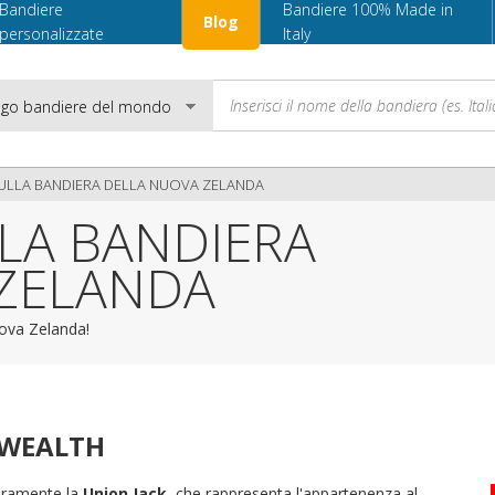
Bandiere
Bandiere 100% Made in
Blog
personalizzate
Italy
SULLA BANDIERA DELLA NUOVA ZELANDA
LLA BANDIERA
Email
ZELANDA
Password
uova Zelanda!
Accedi
NWEALTH
uramente la
Union Jack
, che rappresenta l'appartenenza al