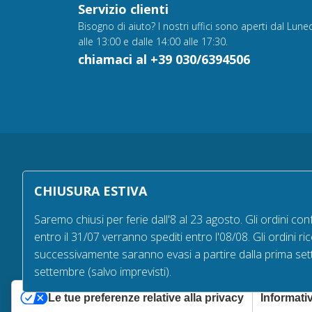
Servizio clienti
Bisogno di aiuto? I nostri uffici sono aperti dal Luned
alle 13:00 e dalle 14:00 alle 17:30.
chiamaci al +39 030/6394506
All rights reserved - © Copyright 2000-2026 biz
CHIUSURA ESTIVA
Via Fratelli Bandiera 18, 25122 - Brescia, Italia
P.IVA 02232630984 - Iscrizione presso la Camera di
Saremo chiusi per ferie dall'8 al 23 agosto. Gli ordini con
Commercio di Brescia,
entro il 31/07 verranno spediti entro l'08/08. Gli ordini ric
n° REA 432569 Capitale sociale versato Euro 25.000
successivamente saranno evasi a partire dalla prima set
settembre (salvo imprevisti).
Le tue preferenze relative alla privacy
Informativ