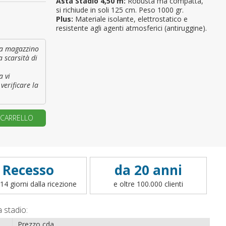
Asta Stadio 4,50 m:
Robusta ma compatta,
si richiude in soli 125 cm. Peso 1000 gr.
Plus:
Materiale isolante, elettrostatico e
primo ordine?
resistente agli agenti atmosferici (antiruggine).
REA UN NUOVO ACCOUNT
à a magazzino
a scarsità di
a vi
verificare la
 CARRELLO
Recesso
da 20 anni
14 giorni dalla ricezione
e oltre 100.000 clienti
 stadio:
Prezzo cda