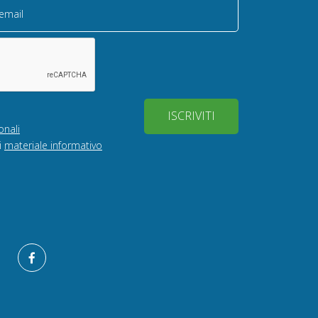
 email
ISCRIVITI
onali
i
materiale informativo