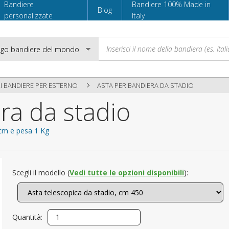
Bandiere
Bandiere 100% Made in
Blog
personalizzate
Italy
I BANDIERE PER ESTERNO
ASTA PER BANDIERA DA STADIO
ra da stadio
Email
5 cm e pesa 1 Kg
Password
Scegli il modello (
Vedi tutte le opzioni disponibili
):
Accedi
Quantità: