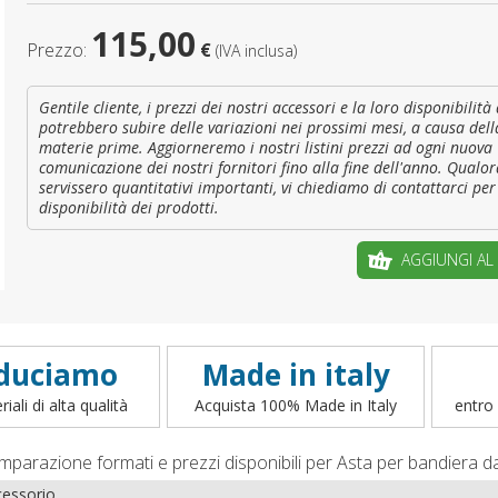
115,00
È il tuo 
Prezzo:
€
(IVA inclusa)
C
Gentile cliente, i prezzi dei nostri accessori e la loro disponibilit
potrebbero subire delle variazioni nei prossimi mesi, a causa dell
materie prime. Aggiorneremo i nostri listini prezzi ad ogni nuova
comunicazione dei nostri fornitori fino alla fine dell'anno. Qualor
servissero quantitativi importanti, vi chiediamo di contattarci per 
disponibilità dei prodotti.
AGGIUNGI AL
duciamo
Made in italy
iali di alta qualità
Acquista 100% Made in Italy
entro 
mparazione formati e prezzi disponibili per Asta per bandiera da
essorio