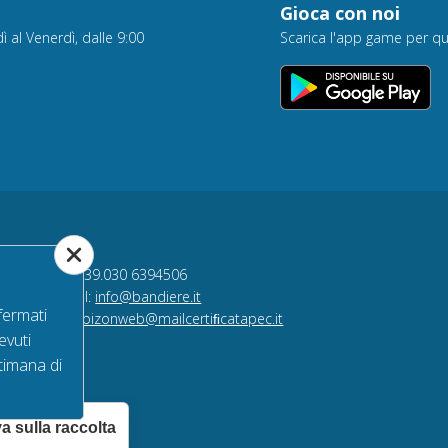
Gioca con noi
ì al Venerdì, dalle 9:00
Scarica l'app game per qu
Onweb s.r.l
Tel +39.030 6394506
Email:
info@bandiere.it
fermati
PEC
bizonweb@mailcertiﬁcatapec.it
evuti
,00.
timana di
a sulla raccolta