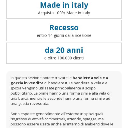
Made in italy
Bandiere per ambasciate
Bandiere per riserve naturali e parchi
Acquista 100% Made in Italy
Bandiere per musicisti
Recesso
Bandiere per feste
entro 14 giorni dalla ricezione
Bandiere Militari e della Marina
pennoni per bandiere
da 20 anni
e oltre 100.000 clienti
In questa sezione potete trovare le
bandiere a vela e a
goccia in vendita
di bandiere.it. Le bandiere a vela e a
goccia vengono utilizzate principalmente a scopo
pubblicitario. Le prime hanno una forma simile alla vela di
una barca, mentre le seconde hanno una forma simile ad
una goccia rovesciata.
Sono esposte generalmente all’esterno in spazi quali
l’ingresso di attività commerciali, aziende, spiagge, ma
possono essere usate anche all’interno di ambienti dove le