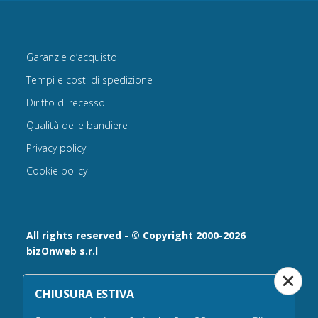
Garanzie d’acquisto
Tempi e costi di spedizione
Diritto di recesso
Qualità delle bandiere
Privacy policy
Cookie policy
All rights reserved - © Copyright 2000-2026
bizOnweb s.r.l
Via Fratelli Bandiera 18, 25122 - Brescia, Italia
CHIUSURA ESTIVA
P.IVA 02232630984 - Iscrizione presso la Camera di
Commercio di Brescia,