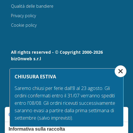
Qualità delle bandiere
Privacy policy
Cookie policy
All rights reserved - © Copyright 2000-2026
bizOnweb s.r.l
Via Fratelli Bandiera 18, 25122 - Brescia, Italia
CHIUSURA ESTIVA
P.IVA 02232630984 - Iscrizione presso la Camera di
Commercio di Brescia,
Saremo chiusi per ferie dall'8 al 23 agosto. Gli
n° REA 432569 Capitale sociale versato Euro 25.000,00.
ordini confermati entro il 31/07 verranno spediti
Tel +39.030 6394506
entro l'08/08. Gli ordini ricevuti successivamente
Email:
info@bandiere.it
saranno evasi a partire dalla prima settimana di
PEC
bizonweb@mailcertiﬁcatapec.it
Le tue preferenze relative alla privacy
settembre (salvo imprevisti).
Informativa sulla raccolta