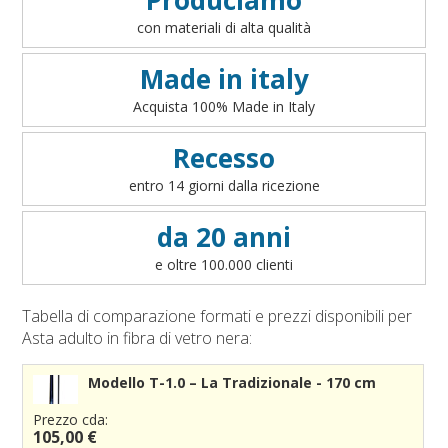
Accessori per sbandieratori
Art. 2 - Informazioni precontrattuali per il consumatore
con materiali di alta qualità
Accessori bandiere per auto
- art. 49 del D.lgs 206/2005
Art. 3 - Conclusione ed efficacia del contratto
Made in italy
Art. 4 - Disponibilità dei prodotti
Acquista 100% Made in Italy
Art. 5 - Modalità di pagamento
Art. 6 - Prezzi
Recesso
Art. 7 - Diritto di recesso
entro 14 giorni dalla ricezione
Art. 8 - Garanzia legale di conformità
Art. 9 - Modalità di consegna
da 20 anni
Art. 10 - Responsabilità
e oltre 100.000 clienti
Art. 11 - Accesso al sito
Art. 12 - Cookies
Tabella di comparazione formati e prezzi disponibili per
Art. 13 - Integralità
Asta adulto in fibra di vetro nera:
Art. 14 - Legge applicabile e Foro competente
Modello T-1.0 – La Tradizionale - 170 cm
Prezzo cda:
105,00 €