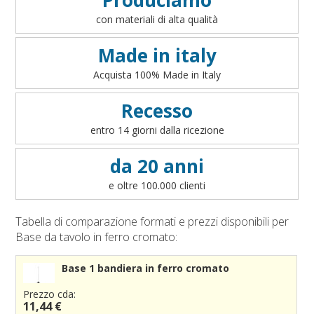
Accessori per sbandieratori
Art. 2 - Informazioni precontrattuali per il consumatore
con materiali di alta qualità
Accessori bandiere per auto
- art. 49 del D.lgs 206/2005
Art. 3 - Conclusione ed efficacia del contratto
Made in italy
Art. 4 - Disponibilità dei prodotti
Acquista 100% Made in Italy
Art. 5 - Modalità di pagamento
Art. 6 - Prezzi
Recesso
Art. 7 - Diritto di recesso
entro 14 giorni dalla ricezione
Art. 8 - Garanzia legale di conformità
Art. 9 - Modalità di consegna
da 20 anni
Art. 10 - Responsabilità
e oltre 100.000 clienti
Art. 11 - Accesso al sito
Art. 12 - Cookies
Tabella di comparazione formati e prezzi disponibili per
Art. 13 - Integralità
Base da tavolo in ferro cromato:
Art. 14 - Legge applicabile e Foro competente
Base 1 bandiera in ferro cromato
Prezzo cda:
11,44 €