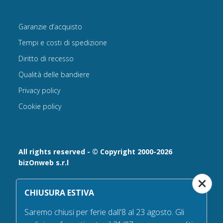
Garanzie d’acquisto
Tempi e costi di spedizione
Diritto di recesso
Qualità delle bandiere
Privacy policy
Cookie policy
All rights reserved - © Copyright 2000-2026
bizOnweb s.r.l
Via Fratelli Bandiera 18, 25122 - Brescia, Italia
CHIUSURA ESTIVA
P.IVA 02232630984 - Iscrizione presso la Camera di
Commercio di Brescia,
Saremo chiusi per ferie dall'8 al 23 agosto. Gli
n° REA 432569 Capitale sociale versato Euro 25.000,00.