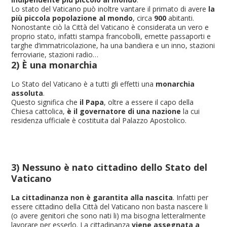
Lo stato del Vaticano può inoltre vantare il primato di avere
la
più piccola popolazione al mondo
, circa
900
abitanti.
Nonostante ciò la Città del Vaticano è considerata un vero e
proprio stato, infatti stampa francobolli, emette passaporti e
targhe d’immatricolazione, ha una bandiera e un inno, stazioni
ferroviarie, stazioni radio…
2) È una monarchia
Lo Stato del Vaticano è a tutti gli effetti una
monarchia
assoluta
.
Questo significa che
il Papa
, oltre a essere il capo della
Chiesa cattolica,
è il governatore di una nazione
la cui
residenza ufficiale è costituita dal Palazzo Apostolico.
3) Nessuno è nato cittadino dello Stato del
Vaticano
La cittadinanza non è garantita alla nascita
. Infatti per
essere cittadino della Città del Vaticano non basta nascere li
(o avere genitori che sono nati li) ma bisogna letteralmente
lavorare per esserlo. La cittadinanza
viene assegnata a