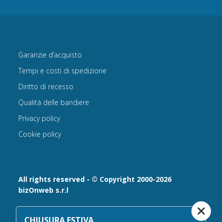
Garanzie d’acquisto
Tempi e costi di spedizione
Diritto di recesso
Qualità delle bandiere
Privacy policy
Cookie policy
All rights reserved - © Copyright 2000-2026
bizOnweb s.r.l
Via Fratelli Bandiera 18, 25122 - Brescia, Italia
CHIUSURA ESTIVA
P.IVA 02232630984 - Iscrizione presso la Camera di