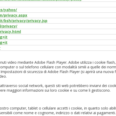
us/yahoo/
om/privacy.aspx
t/bsh/privacy/privacy.jsp
/privacy/
rivacy.html
g=it
g=it
y
enuti video mediante Adobe Flash Player. Adobe utilizza i cookie flash
omputer o sul telefono cellulare con modalità simili a quelle dei normal
Impostazioni di sicurezza di Adobe Flash Player (si aprirà una nuova fin
ideo.
 attraverso social network, questi siti web potrebbero inviarvi dei coo
 avere maggiori informazioni sui loro cookie e su come li gestiscono.
vostro computer, tablet o cellulare accetti i cookie, in quanto solo abil
sibili come nome e cognome, indirizzo o dati relativi ai pagamenti. Tu