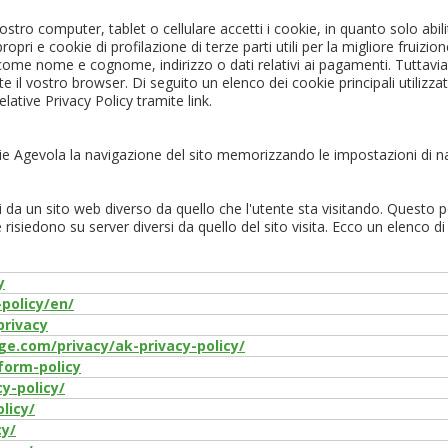
vostro computer, tablet o cellulare accetti i cookie, in quanto solo abil
È il tuo 
ropri e cookie di profilazione di terze parti utili per la migliore fruizio
ome nome e cognome, indirizzo o dati relativi ai pagamenti. Tuttavia, 
e il vostro browser. Di seguito un elenco dei cookie principali utilizzati
C
elative Privacy Policy tramite link.
gevola la navigazione del sito memorizzando le impostazioni di nav
ti da un sito web diverso da quello che l'utente sta visitando. Questo
e risiedono su server diversi da quello del sito visita. Ecco un elenco d
y
policy/en/
privacy
.com/privacy/ak-privacy-policy/
form-policy
y-policy/
licy/
cy/