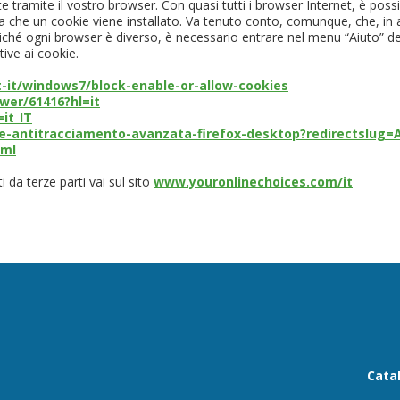
te tramite il vostro browser. Con quasi tutti i browser Internet, è poss
lta che un cookie viene installato. Va tenuto conto, comunque, che, in 
 Poiché ogni browser è diverso, è necessario entrare nel menu “Aiuto” d
tive ai cookie.
t-it/windows7/block-enable-or-allow-cookies
wer/61416?hl=it
it_IT
one-antitracciamento-avanzata-firefox-desktop?redirectslug=A
tml
i da terze parti vai sul sito
www.youronlinechoices.com/it
Cata