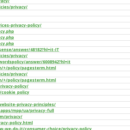
vacy/
icies/privacy/
ices-privacy-policy/
icy.php
icy.php
icy.php
sense/answer/48182?hl=it-IT
icies/privacy/
wordspolicy/answer/6008942?hl=it
n/+/policy/pagesterm.html
icies/privacy/
n/+/policy/pagesterm.html
ivacy-policy/
/cookie_policy
ebsite-privacy-principles/
apps/mpp/ua/privacy-full
m/privacy/
acy-policy.html
-we-do-it/consumer-choice/privacy-policy