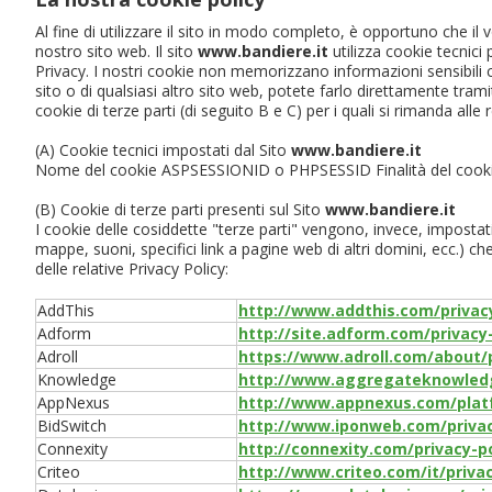
Al fine di utilizzare il sito in modo completo, è opportuno che il 
nostro sito web. Il sito
www.bandiere.it
utilizza cookie tecnici p
Privacy. I nostri cookie non memorizzano informazioni sensibili c
sito o di qualsiasi altro sito web, potete farlo direttamente tramit
cookie di terze parti (di seguito B e C) per i quali si rimanda alle r
(A) Cookie tecnici impostati dal Sito
www.bandiere.it
Nome del cookie ASPSESSIONID o PHPSESSID Finalità del cookie A
(B) Cookie di terze parti presenti sul Sito
www.bandiere.it
I cookie delle cosiddette "terze parti" vengono, invece, imposta
mappe, suoni, specifici link a pagine web di altri domini, ecc.) ch
delle relative Privacy Policy:
AddThis
http://www.addthis.com/privac
Adform
http://site.adform.com/privacy-
Adroll
https://www.adroll.com/about/
Knowledge
http://www.aggregateknowledge
AppNexus
http://www.appnexus.com/plat
BidSwitch
http://www.iponweb.com/privac
Connexity
http://connexity.com/privacy-po
Criteo
http://www.criteo.com/it/priva