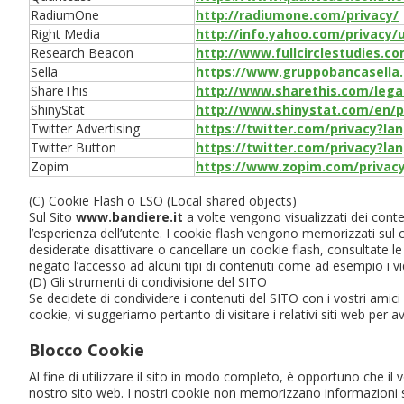
RadiumOne
http://radiumone.com/privacy/
Right Media
http://info.yahoo.com/privacy/
Research Beacon
http://www.fullcirclestudies.c
Sella
https://www.gruppobancasella.i
ShareThis
http://www.sharethis.com/legal
ShinyStat
http://www.shinystat.com/en/p
Twitter Advertising
https://twitter.com/privacy?lan
Twitter Button
https://twitter.com/privacy?lan
Zopim
https://www.zopim.com/privac
(C) Cookie Flash o LSO (Local shared objects)
Sul Sito
www.bandiere.it
a volte vengono visualizzati dei cont
l’esperienza dell’utente. I cookie flash vengono memorizzati sul c
desiderate disattivare o cancellare un cookie flash, consultate le 
negato l’accesso ad alcuni tipi di contenuti come ad esempio i v
(D) Gli strumenti di condivisione del SITO
Se decidete di condividere i contenuti del SITO con i vostri amici
cookie, vi suggeriamo pertanto di visitare i relativi siti web per
Blocco Cookie
Al fine di utilizzare il sito in modo completo, è opportuno che il 
nostro sito web. I nostri cookie non memorizzano informazioni sen