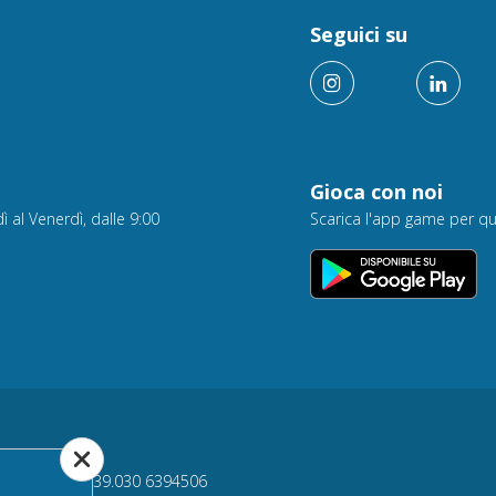
Seguici su
Gioca con noi
ì al Venerdì, dalle 9:00
Scarica l'app game per qu
Onweb s.r.l
Tel +39.030 6394506