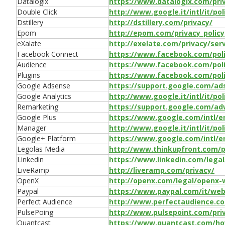
Datalogix
https://www.datalogix.com/pri
Double Click
http://www.google.it/intl/it/pol
Dstillery
http://dstillery.com/privacy/
Epom
http://epom.com/privacy_policy
eXalate
http://exelate.com/privacy/serv
Facebook Connect
https://www.facebook.com/pol
Audience
https://www.facebook.com/pol
Plugins
https://www.facebook.com/pol
Google Adsense
https://support.google.com/ad
Google Analytics
http://www.google.it/intl/it/pol
Remarketing
https://support.google.com/ad
Google Plus
https://www.google.com/intl/e
Manager
http://www.google.it/intl/it/pol
Google+ Platform
https://www.google.com/intl/e
Legolas Media
http://www.thinkupfront.com/pr
Linkedin
https://www.linkedin.com/legal
LiveRamp
http://liveramp.com/privacy/
OpenX
http://openx.com/legal/openx-w
Paypal
https://www.paypal.com/it/web
Perfect Audience
http://www.perfectaudience.co
PulsePoing
http://www.pulsepoint.com/priv
Quantcast
https://www.quantcast.com/how