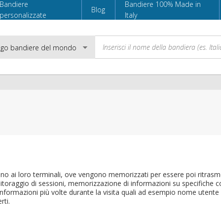
Bandiere
Bandiere 100% Made in
Blog
personalizzate
Italy
Email
Password
inviano ai loro terminali, ove vengono memorizzati per essere poi ritrasme
Accedi
nitoraggio di sessioni, memorizzazione di informazioni su specifiche co
nformazioni più volte durante la visita quali ad esempio nome utente e p
rti.