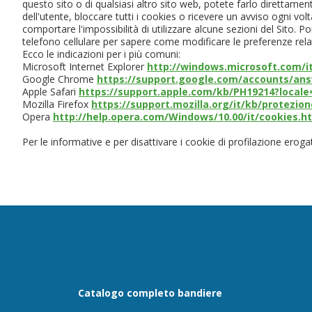
questo sito o di qualsiasi altro sito web, potete farlo direttamen
dell'utente, bloccare tutti i cookies o ricevere un avviso ogni vo
comportare l'impossibilità di utilizzare alcune sezioni del Sito.
telefono cellulare per sapere come modificare le preferenze rela
Ecco le indicazioni per i più comuni:
Microsoft Internet Explorer
http://windows.microsoft.com/i
Google Chrome
https://support.google.com/accounts/ans
Apple Safari
https://support.apple.com/kb/PH19214?locale=
Mozilla Firefox
https://support.mozilla.org/it/kb/protezi
Opera
http://help.opera.com/Windows/10.00/it/cookies.h
Per le informative e per disattivare i cookie di profilazione erogat
Catalogo completo bandiere