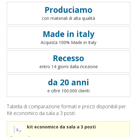
Accessori bandiere da tavolo
Art. 1 - Oggetto del contratto
VEDI
Produciamo
Accessori per sbandieratori
Art. 2 - Informazioni precontrattuali per il consumatore
con materiali di alta qualità
Accessori bandiere per auto
- art. 49 del D.lgs 206/2005
Art. 3 - Conclusione ed efficacia del contratto
Made in italy
Art. 4 - Disponibilità dei prodotti
Acquista 100% Made in Italy
Art. 5 - Modalità di pagamento
Art. 6 - Prezzi
Recesso
Art. 7 - Diritto di recesso
entro 14 giorni dalla ricezione
Art. 8 - Garanzia legale di conformità
Art. 9 - Modalità di consegna
da 20 anni
Art. 10 - Responsabilità
e oltre 100.000 clienti
Art. 11 - Accesso al sito
Art. 12 - Cookies
Tabella di comparazione formati e prezzi disponibili per
Art. 13 - Integralità
Kit economico da sala a 3 posti:
Art. 14 - Legge applicabile e Foro competente
kit economico da sala a 3 posti