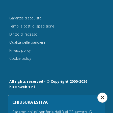
Garanzie d’acquisto
Tempi e costi di spedizione
Diritto di recesso
Qualità delle bandiere
Privacy policy
Cookie policy
All rights reserved - © Copyright 2000-2026
bizOnweb s.r.l
Via Fratelli Bandiera 18, 25122 - Brescia, Italia
CHIUSURA ESTIVA
P.IVA 02232630984 - Iscrizione presso la Camera di
Commercio di Brescia,
Saremo chiusi per ferie dall'8 al 23 agosto. Gli