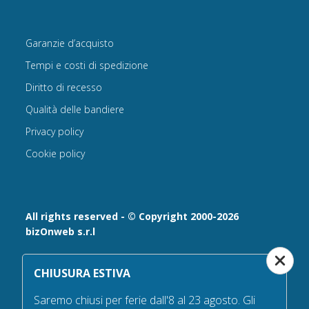
Garanzie d’acquisto
Tempi e costi di spedizione
Diritto di recesso
Qualità delle bandiere
Privacy policy
Cookie policy
All rights reserved - © Copyright 2000-2026
bizOnweb s.r.l
Via Fratelli Bandiera 18, 25122 - Brescia, Italia
CHIUSURA ESTIVA
P.IVA 02232630984 - Iscrizione presso la Camera di
Commercio di Brescia,
Saremo chiusi per ferie dall'8 al 23 agosto. Gli
n° REA 432569 Capitale sociale versato Euro 25.000,00.