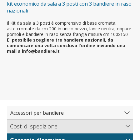
kit economico da sala a 3 posti con 3 bandiere in raso
nazionali
Il Kit da sala a 3 posti è comprensivo di base cromata,
aste cromate da cm 200 in unico pezzo, lance neutra, oppure
pomoli e bandiere in raso senza frangia misura cm 100x150
E' possibile scegliere tre bandiere nazionali, da
comunicare una volta concluso l'ordine inviando una
mail a info@bandiere.it
Accessori per bandiere
Costi di spedizione
Catalogo completo accessori
Bandiere.it calcola le spese di spedizione in base al peso
Accessori per interno
Garanzie d'acquisto