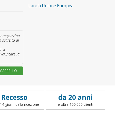
Lancia Unione Europea
primo ordine?
REA UN NUOVO ACCOUNT
à a magazzino
a scarsità di
a vi
verificare la
 CARRELLO
Recesso
da 20 anni
14 giorni dalla ricezione
e oltre 100.000 clienti