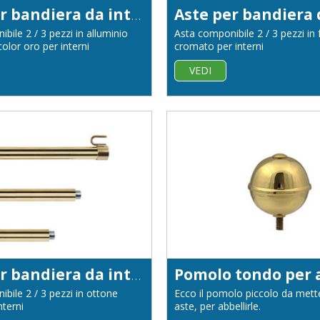
Aste per bandiera da interno in alluminio anodizzato color oro diametro 22
bile 2 / 3 pezzi in alluminio
Asta componibile 2 / 3 pezzi in 
olor oro per interni
cromato per interni
VEDI
Aste per bandiera da interno in ottone dorato diametro 22
bile 2 / 3 pezzi in ottone
Ecco il pomolo piccolo da mette
nterni
aste, per abbellirle.