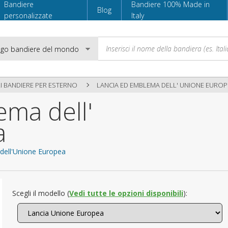
Bandiere
Bandiere 100% Made in
Blog
personalizzate
Italy
I BANDIERE PER ESTERNO
LANCIA ED EMBLEMA DELL' UNIONE EUROP
ema dell'
Email
a
Password
 dell'Unione Europea
Accedi
Scegli il modello (
Vedi tutte le opzioni disponibili
):