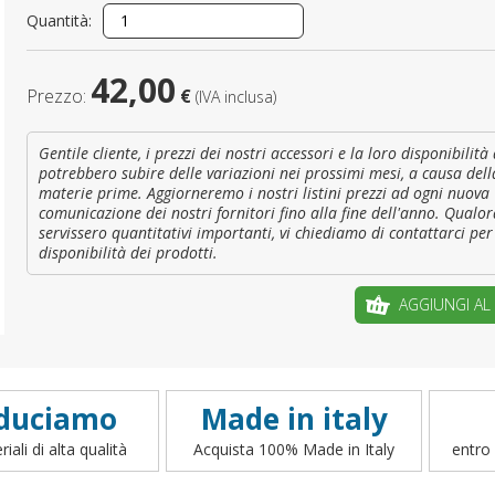
Quantità:
È il tuo 
42,00
Prezzo:
€
(IVA inclusa)
C
Gentile cliente, i prezzi dei nostri accessori e la loro disponibilit
potrebbero subire delle variazioni nei prossimi mesi, a causa dell
materie prime. Aggiorneremo i nostri listini prezzi ad ogni nuova
comunicazione dei nostri fornitori fino alla fine dell'anno. Qualor
servissero quantitativi importanti, vi chiediamo di contattarci per 
disponibilità dei prodotti.
AGGIUNGI AL
duciamo
Made in italy
iali di alta qualità
Acquista 100% Made in Italy
entro 