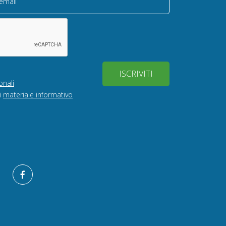
 email
ISCRIVITI
onali
i
materiale informativo