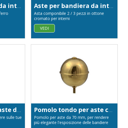
Aste per bandiera da interno in ferro cromato diametro 22
Aste per bandiera da interno in ottone cromato diametro 22
ferro
Asta componibile 2 / 3 pezzi in ottone
cromato per interni
VEDI
Pomolo tondo per aste diametro 50 mm
Pomolo tondo per aste con diametro 70 mm
re sulle tue
Pomolo per aste da 70 mm, per rendere
più elegante l'esposizione delle bandiere