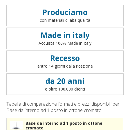
Condizioni generali di vendita on line
Accessori bandiere da tavolo
Art. 1 - Oggetto del contratto
VEDI
Produciamo
Accessori per sbandieratori
Art. 2 - Informazioni precontrattuali per il consumatore
con materiali di alta qualità
Accessori bandiere per auto
- art. 49 del D.lgs 206/2005
Art. 3 - Conclusione ed efficacia del contratto
Made in italy
Art. 4 - Disponibilità dei prodotti
Acquista 100% Made in Italy
Art. 5 - Modalità di pagamento
Art. 6 - Prezzi
Recesso
Art. 7 - Diritto di recesso
entro 14 giorni dalla ricezione
Art. 8 - Garanzia legale di conformità
Art. 9 - Modalità di consegna
da 20 anni
Art. 10 - Responsabilità
e oltre 100.000 clienti
Art. 11 - Accesso al sito
Art. 12 - Cookies
Tabella di comparazione formati e prezzi disponibili per
Art. 13 - Integralità
Base da interno ad 1 posto in ottone cromato:
Art. 14 - Legge applicabile e Foro competente
Base da interno ad 1 posto in ottone
cromato