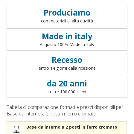
Condizioni generali di vendita on line
Accessori bandiere da tavolo
Art. 1 - Oggetto del contratto
VEDI
Produciamo
Accessori per sbandieratori
Art. 2 - Informazioni precontrattuali per il consumatore
con materiali di alta qualità
Accessori bandiere per auto
- art. 49 del D.lgs 206/2005
Art. 3 - Conclusione ed efficacia del contratto
Made in italy
Art. 4 - Disponibilità dei prodotti
Acquista 100% Made in Italy
Art. 5 - Modalità di pagamento
Art. 6 - Prezzi
Recesso
Art. 7 - Diritto di recesso
entro 14 giorni dalla ricezione
Art. 8 - Garanzia legale di conformità
Art. 9 - Modalità di consegna
da 20 anni
Art. 10 - Responsabilità
e oltre 100.000 clienti
Art. 11 - Accesso al sito
Art. 12 - Cookies
Tabella di comparazione formati e prezzi disponibili per
Art. 13 - Integralità
Base da interno a 2 posti in ferro cromato:
Art. 14 - Legge applicabile e Foro competente
Base da interno a 2 posti in ferro cromato