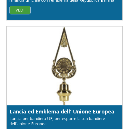
la lancia ufficiale con l'emblema della Repubblica Italiana
VEDI
Lancia ed Emblema dell' Unione Europea
Lancia per bandiera UE, per esporre la tua bandiere
dell'Unione Europea