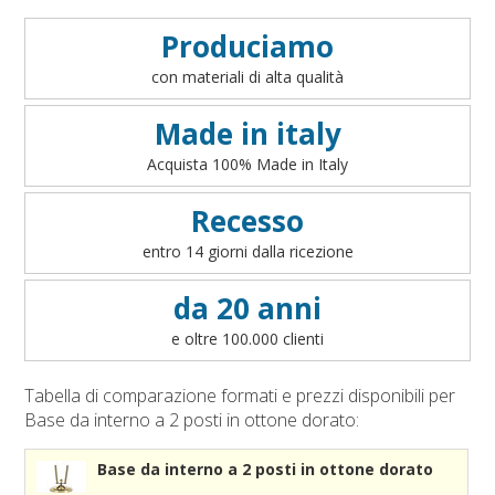
Condizioni generali di vendita on line
Accessori bandiere da tavolo
Art. 1 - Oggetto del contratto
VEDI
Produciamo
Accessori per sbandieratori
Art. 2 - Informazioni precontrattuali per il consumatore
con materiali di alta qualità
Accessori bandiere per auto
- art. 49 del D.lgs 206/2005
Art. 3 - Conclusione ed efficacia del contratto
Made in italy
Art. 4 - Disponibilità dei prodotti
Acquista 100% Made in Italy
Art. 5 - Modalità di pagamento
Art. 6 - Prezzi
Recesso
Art. 7 - Diritto di recesso
entro 14 giorni dalla ricezione
Art. 8 - Garanzia legale di conformità
Art. 9 - Modalità di consegna
da 20 anni
Art. 10 - Responsabilità
e oltre 100.000 clienti
Art. 11 - Accesso al sito
Art. 12 - Cookies
Tabella di comparazione formati e prezzi disponibili per
Art. 13 - Integralità
Base da interno a 2 posti in ottone dorato:
Art. 14 - Legge applicabile e Foro competente
Base da interno a 2 posti in ottone dorato