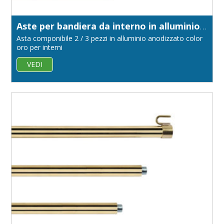
Aste per bandiera da interno in alluminio anodizzato color oro diametro 22
Asta componibile 2 / 3 pezzi in alluminio anodizzato color
oro per interni
VEDI