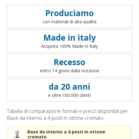
Condizioni generali di vendita on line
Accessori bandiere da tavolo
Art. 1 - Oggetto del contratto
VEDI
Produciamo
Accessori per sbandieratori
Art. 2 - Informazioni precontrattuali per il consumatore
con materiali di alta qualità
Accessori bandiere per auto
- art. 49 del D.lgs 206/2005
Art. 3 - Conclusione ed efficacia del contratto
Made in italy
Art. 4 - Disponibilità dei prodotti
Acquista 100% Made in Italy
Art. 5 - Modalità di pagamento
Art. 6 - Prezzi
Recesso
Art. 7 - Diritto di recesso
entro 14 giorni dalla ricezione
Art. 8 - Garanzia legale di conformità
Art. 9 - Modalità di consegna
da 20 anni
Art. 10 - Responsabilità
e oltre 100.000 clienti
Art. 11 - Accesso al sito
Art. 12 - Cookies
Tabella di comparazione formati e prezzi disponibili per
Art. 13 - Integralità
Base da interno a 4 posti in ottone cromato:
Art. 14 - Legge applicabile e Foro competente
Base da interno a 4 posti in ottone
cromato