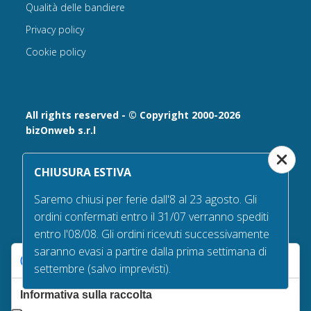
Qualità delle bandiere
Privacy policy
Cookie policy
All rights reserved - © Copyright 2000-2026
bizOnweb s.r.l
Via Fratelli Bandiera 18, 25122 - Brescia, Italia
CHIUSURA ESTIVA
P.IVA 02232630984 - Iscrizione presso la Camera di
Commercio di Brescia,
Saremo chiusi per ferie dall'8 al 23 agosto. Gli
n° REA 432569 Capitale sociale versato Euro 25.000,00.
ordini confermati entro il 31/07 verranno spediti
Tel +39.030 6394506
entro l'08/08. Gli ordini ricevuti successivamente
Email:
info@bandiere.it
saranno evasi a partire dalla prima settimana di
PEC
bizonweb@mailcertiﬁcatapec.it
Le tue preferenze relative alla privacy
settembre (salvo imprevisti).
Informativa sulla raccolta