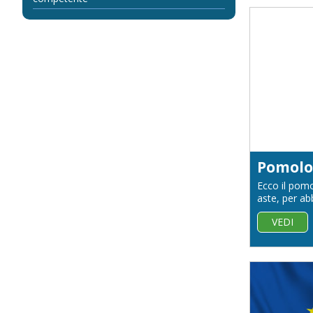
Ecco il pomo
aste, per abb
VEDI