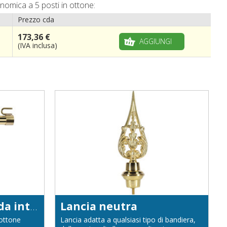
nomica a 5 posti in ottone:
Prezzo cda
173,36 €
AGGIUNGI
(IVA inclusa)
Aste per bandiera da interno in ottone dorato diametro 22
Lancia neutra
 ottone
Lancia adatta a qualsiasi tipo di bandiera,