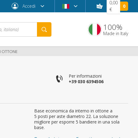
0,00
Accedi
0
€
100%
Made in Italy
IN OTTONE
Per informazioni
+39 030 6394506
Base economica da interno in ottone a
Password dimenticata?
5 posti per aste diametro 22. La soluzione
migliore per esporre 5 bandiere in una sola
base.