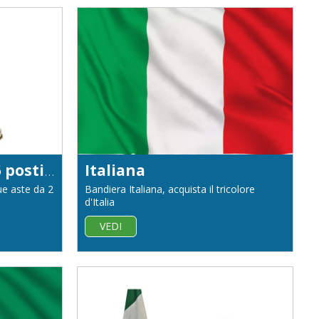
Base da interno a 5 posti in ottone dorato
Italiana
ue aste da 2
Bandiera Italiana, acquista il tricolore
d'Italia
VEDI