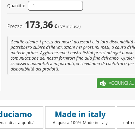
Quantità:
È il tuo 
173,36
Prezzo:
€
(IVA inclusa)
C
Gentile cliente, i prezzi dei nostri accessori e la loro disponibilit
potrebbero subire delle variazioni nei prossimi mesi, a causa dell
materie prime. Aggiorneremo i nostri listini prezzi ad ogni nuova
comunicazione dei nostri fornitori fino alla fine dell'anno. Qualor
servissero quantitativi importanti, vi chiediamo di contattarci per 
disponibilità dei prodotti.
AGGIUNGI AL
duciamo
Made in italy
iali di alta qualità
Acquista 100% Made in Italy
entro 