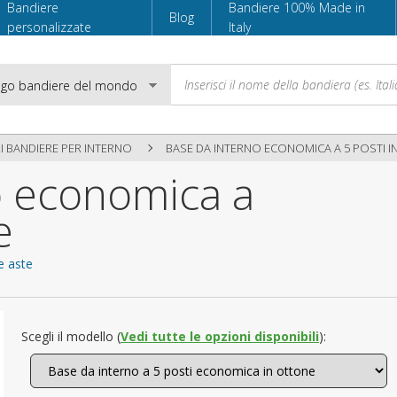
Bandiere
Bandiere 100% Made in
Blog
personalizzate
Italy
 BANDIERE PER INTERNO
BASE DA INTERNO ECONOMICA A 5 POSTI 
o economica a
Email
e
Password
e aste
Accedi
Scegli il modello (
Vedi tutte le opzioni disponibili
):