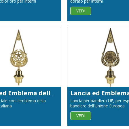
olor oro per interni
dorato per interni
VEDI
Lancia ed Emblema della Repubblica Italiana
iciale con l'emblema della
Lancia per bandiera UE, per esp
taliana
bandiere dell'Unione Europea
VEDI