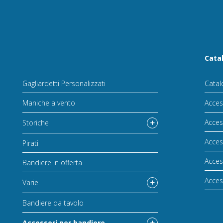
Cata
Gagliardetti Personalizzati
Catal
Maniche a vento
Acces
Acces
Storiche
Acces
Pirati
Acces
Bandiere in offerta
Acces
Varie
Bandiere da tavolo
Accessori per bandiere