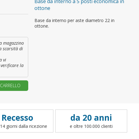
Base da interno a 5 posti economica in
ottone
primo ordine?
Base da interno per aste diametro 22 in
ottone.
REA UN NUOVO ACCOUNT
à a magazzino
a scarsità di
a vi
verificare la
 CARRELLO
Recesso
da 20 anni
14 giorni dalla ricezione
e oltre 100.000 clienti