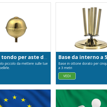
Pomolo tondo per aste diametro 50 mm
lo piccolo da mettere sulle tue
Base in ottone dorato per cinq
ellirle.
a 3 metri
VEDI