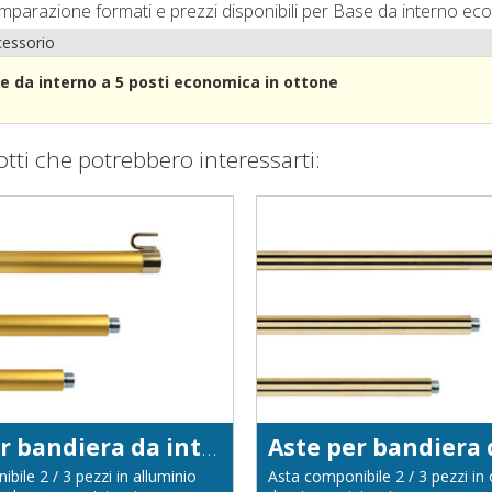
omparazione formati e prezzi disponibili per Base da interno eco
essorio
e da interno a 5 posti economica in ottone
otti che potrebbero interessarti:
Aste per bandiera da interno in alluminio anodizzato color oro diametro 22
bile 2 / 3 pezzi in alluminio
Asta componibile 2 / 3 pezzi in