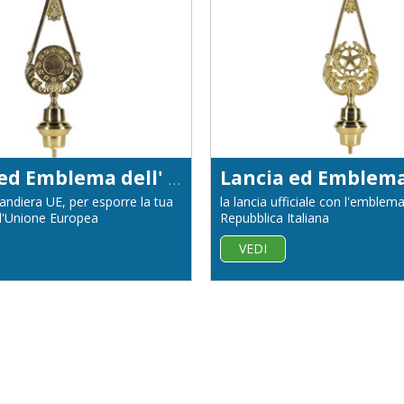
Lancia ed Emblema dell' Unione Europea
andiera UE, per esporre la tua
la lancia ufficiale con l'emblema
ll'Unione Europea
Repubblica Italiana
VEDI