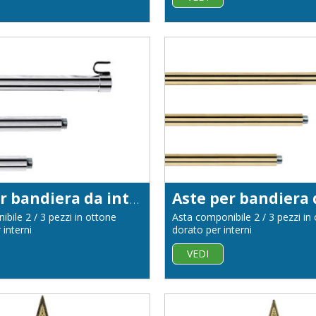
Aste per bandiera da interno in ottone cromato diametro 22
bile 2 / 3 pezzi in ottone
Asta componibile 2 / 3 pezzi in
interni
dorato per interni
VEDI