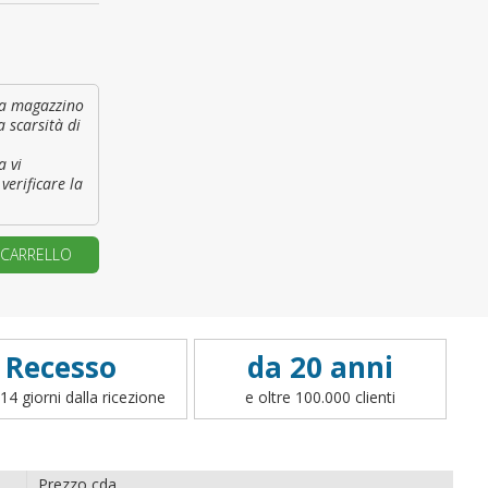
primo ordine?
REA UN NUOVO ACCOUNT
à a magazzino
a scarsità di
a vi
verificare la
 CARRELLO
Recesso
da 20 anni
14 giorni dalla ricezione
e oltre 100.000 clienti
Prezzo cda