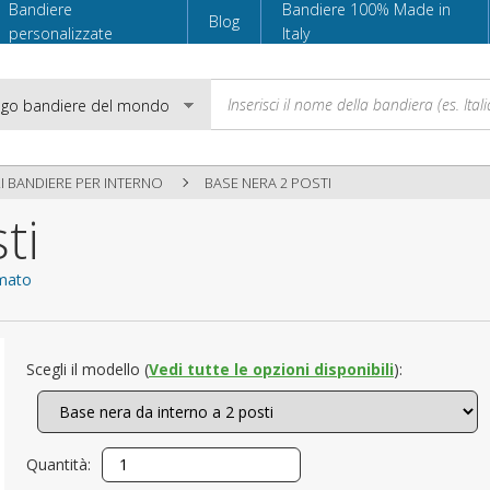
Bandiere
Bandiere 100% Made in
Blog
personalizzate
Italy
 BANDIERE PER INTERNO
BASE NERA 2 POSTI
ti
Email
omato
Password
Scegli il modello (
Vedi tutte le opzioni disponibili
):
Accedi
Quantità: