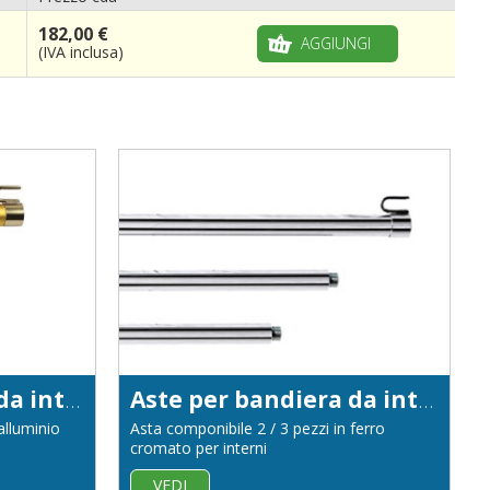
182,00 €
AGGIUNGI
(IVA inclusa)
Aste per bandiera da interno in alluminio anodizzato color oro diametro 22
Aste per bandiera da interno in ferro cromato diametro 22
alluminio
Asta componibile 2 / 3 pezzi in ferro
i
cromato per interni
VEDI