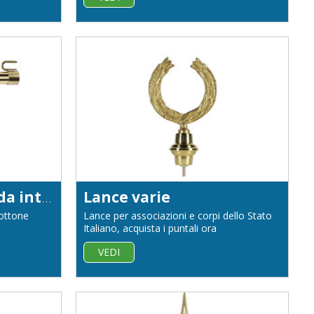
Aste per bandiera da interno in ottone dorato diametro 22
Lance varie
 ottone
Lance per associazioni e corpi dello Stato
Italiano, acquista i puntali ora
VEDI