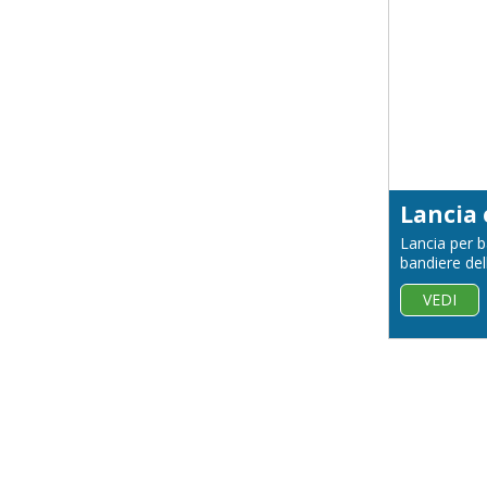
Lancia per b
bandiere de
VEDI