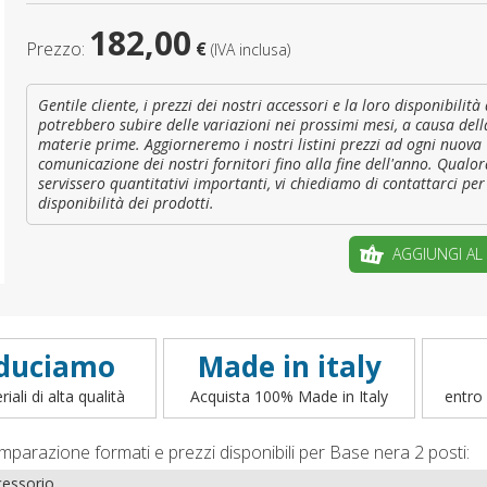
182,00
È il tuo 
Prezzo:
€
(IVA inclusa)
C
Gentile cliente, i prezzi dei nostri accessori e la loro disponibilit
potrebbero subire delle variazioni nei prossimi mesi, a causa dell
materie prime. Aggiorneremo i nostri listini prezzi ad ogni nuova
comunicazione dei nostri fornitori fino alla fine dell'anno. Qualor
servissero quantitativi importanti, vi chiediamo di contattarci per 
disponibilità dei prodotti.
AGGIUNGI AL
duciamo
Made in italy
iali di alta qualità
Acquista 100% Made in Italy
entro 
mparazione formati e prezzi disponibili per Base nera 2 posti:
essorio