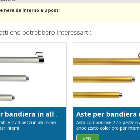
e nera da interno a 2 posti
otti che potrebbero interessarti:
Aste per bandiera in alluminio diam. 22
bile 2 / 3 pezzi in alluminio
Asta componibile 2 / 3 pezzi in 
er interni
anodizzato color oro per intern
VEDI