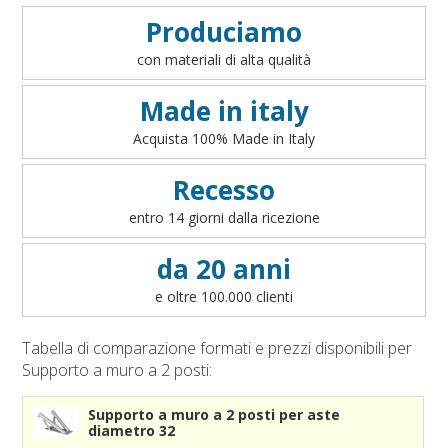
Accessori bandiere da tavolo
Art. 1 - Oggetto del contratto
VEDI
Produciamo
Accessori per sbandieratori
Art. 2 - Informazioni precontrattuali per il consumatore
con materiali di alta qualità
Accessori bandiere per auto
- art. 49 del D.lgs 206/2005
Art. 3 - Conclusione ed efficacia del contratto
Made in italy
Art. 4 - Disponibilità dei prodotti
Acquista 100% Made in Italy
Art. 5 - Modalità di pagamento
Art. 6 - Prezzi
Recesso
Art. 7 - Diritto di recesso
entro 14 giorni dalla ricezione
Art. 8 - Garanzia legale di conformità
Art. 9 - Modalità di consegna
da 20 anni
Art. 10 - Responsabilità
e oltre 100.000 clienti
Art. 11 - Accesso al sito
Art. 12 - Cookies
Tabella di comparazione formati e prezzi disponibili per
Art. 13 - Integralità
Supporto a muro a 2 posti:
Art. 14 - Legge applicabile e Foro competente
Supporto a muro a 2 posti per aste
diametro 32