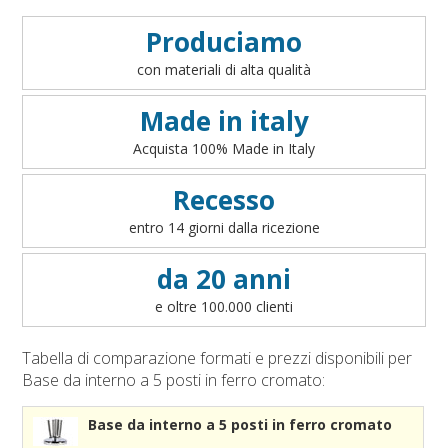
Condizioni generali di vendita on line
Accessori bandiere da tavolo
Art. 1 - Oggetto del contratto
VEDI
Produciamo
Accessori per sbandieratori
Art. 2 - Informazioni precontrattuali per il consumatore
con materiali di alta qualità
Accessori bandiere per auto
- art. 49 del D.lgs 206/2005
Art. 3 - Conclusione ed efficacia del contratto
Made in italy
Art. 4 - Disponibilità dei prodotti
Acquista 100% Made in Italy
Art. 5 - Modalità di pagamento
Art. 6 - Prezzi
Recesso
Art. 7 - Diritto di recesso
entro 14 giorni dalla ricezione
Art. 8 - Garanzia legale di conformità
Art. 9 - Modalità di consegna
da 20 anni
Art. 10 - Responsabilità
e oltre 100.000 clienti
Art. 11 - Accesso al sito
Art. 12 - Cookies
Tabella di comparazione formati e prezzi disponibili per
Art. 13 - Integralità
Base da interno a 5 posti in ferro cromato:
Art. 14 - Legge applicabile e Foro competente
Base da interno a 5 posti in ferro cromato