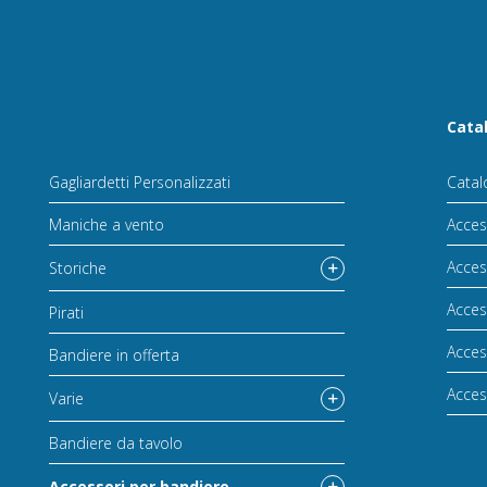
Cata
Gagliardetti Personalizzati
Catal
Maniche a vento
Acces
Acces
Storiche
Acces
Pirati
Acces
Bandiere in offerta
Acces
Varie
Bandiere da tavolo
Accessori per bandiere