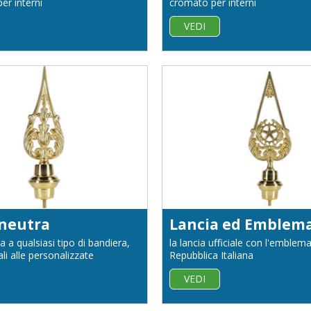
er interni
cromato per interni
VEDI
 neutra
a a qualsiasi tipo di bandiera,
la lancia ufficiale con l'emblema
li alle personalizzate
Repubblica Italiana
VEDI