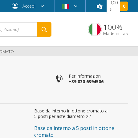
0,00
Accedi
0
€
100%
Made in Italy
CROMATO
Per informazioni
+39 030 6394506
Base da interno in ottone cromato a
Password dimenticata?
5 posti per aste diametro 22
Base da interno a 5 posti in ottone
cromato