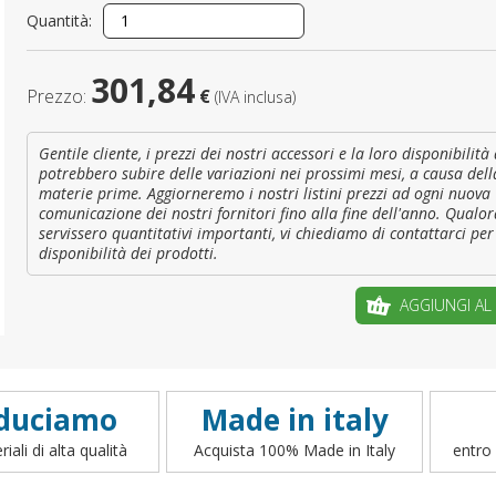
Quantità:
È il tuo 
301,84
Prezzo:
€
(IVA inclusa)
C
Gentile cliente, i prezzi dei nostri accessori e la loro disponibilit
potrebbero subire delle variazioni nei prossimi mesi, a causa dell
materie prime. Aggiorneremo i nostri listini prezzi ad ogni nuova
comunicazione dei nostri fornitori fino alla fine dell'anno. Qualor
servissero quantitativi importanti, vi chiediamo di contattarci per 
disponibilità dei prodotti.
AGGIUNGI AL
duciamo
Made in italy
iali di alta qualità
Acquista 100% Made in Italy
entro 