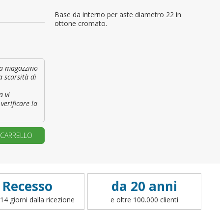
Base da interno per aste diametro 22 in
primo ordine?
ottone cromato.
REA UN NUOVO ACCOUNT
à a magazzino
a scarsità di
a vi
verificare la
 CARRELLO
Recesso
da 20 anni
14 giorni dalla ricezione
e oltre 100.000 clienti