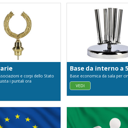
arie
sociazioni e corpi dello Stato
Base economica da sala per ci
uista i puntali ora
VEDI