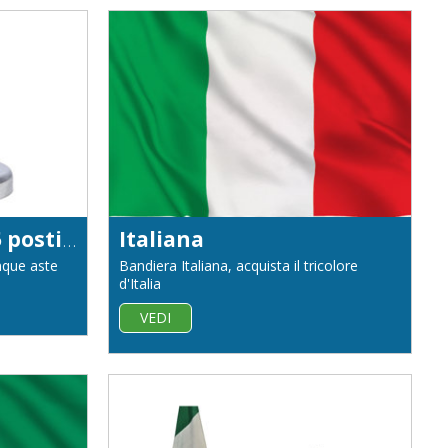
Base da interno a 5 posti in ferro cromato
Italiana
nque aste
Bandiera Italiana, acquista il tricolore
d'Italia
VEDI