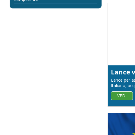
Lance v
Lance per as
Italiano, acq
VEDI