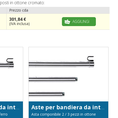
 posti in ottone cromato:
Prezzo cda
301,84 €
AGGIUNGI
(IVA inclusa)
Aste per bandiera da interno in ferro cromato diametro 22
Aste per bandiera da interno in ottone cromato diametro 22
ferro
Asta componibile 2 / 3 pezzi in ottone