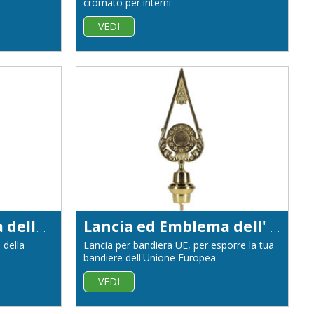
cromato per interni
VEDI
Lancia ed Emblema della Repubblica Italiana
Lancia ed Emblema dell' Unione Europea
 della
Lancia per bandiera UE, per esporre la tua
bandiere dell'Unione Europea
VEDI