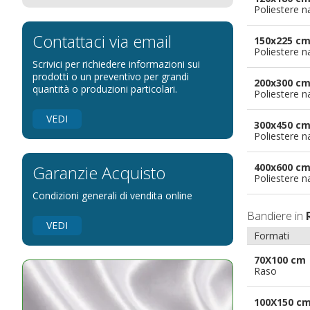
Poliestere n
Bandiere per eventi religiosi
Bandiere per enti pubblici
Contattaci via email
150x225 c
Poliestere n
Bandiere per ambasciate
Scrivici per richiedere informazioni sui
Bandiere per riserve naturali e parchi
prodotti o un preventivo per grandi
200x300 c
quantità o produzioni particolari.
Poliestere n
Bandiere per musicisti
Bandiere per feste
VEDI
300x450 c
Bandiere Militari e della Marina
Poliestere n
pennoni per bandiere
400x600 c
Garanzie Acquisto
Poliestere n
Condizioni generali di vendita online
Bandiere in
VEDI
Formati
70X100 cm
Raso
100X150 c