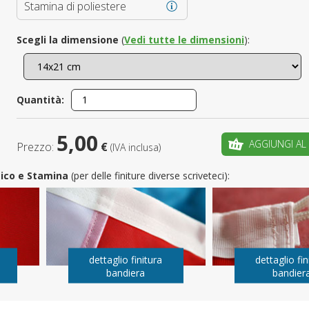
Stamina di poliestere
È il tuo 
Scegli la dimensione
(
Vedi tutte le dimensioni
):
C
Quantità:
5,00
AGGIUNGI AL
Prezzo:
€
(IVA inclusa)
utico e Stamina
(per delle finiture diverse scriveteci):
dettaglio finitura
dettaglio fin
bandiera
bandier