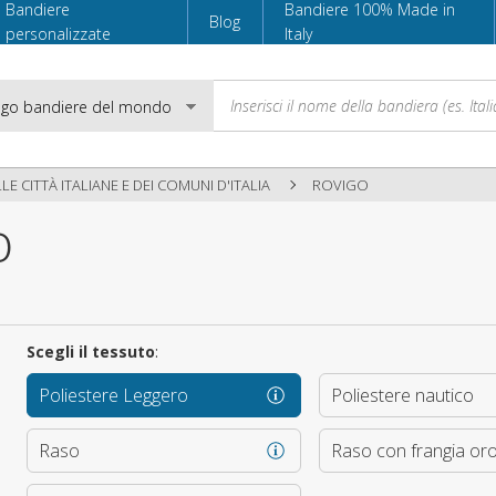
Bandiere
Bandiere 100% Made in
Blog
personalizzate
Italy
LE CITTÀ ITALIANE E DEI COMUNI D'ITALIA
ROVIGO
o
Email
Password
Scegli il tessuto
:
Poliestere Leggero
Poliestere nautico
Accedi
Raso
Raso con frangia or