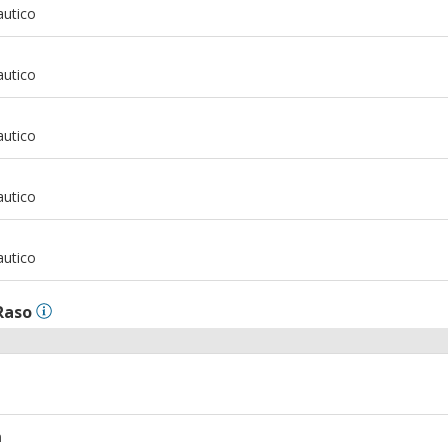
autico
m
autico
m
autico
m
autico
m
autico
Raso
m