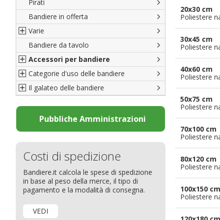
Pirati
Italiane
20x30 cm
Bandiere in offerta
Porte di Milano
Poliestere n
Varie
Francesi
30x45 cm
Bandiere da tavolo
Americane
Bandiere del CICAP - Think Deep
Poliestere n
Accessori per bandiere
Britanniche
Bandiere di Orgoglio Bresciano
40x60 cm
Categorie d'uso delle bandiere
Resto del Mondo
Organizzazioni internazionali
Accessori per bandiere
Poliestere n
Il galateo delle bandiere
Diplomatiche
Accessori per bandiere da tavolo
Bandiere segnavento
50x75 cm
Bandiere LGBTQ+
Bandiere pubblicitarie
Il Glossario
Poliestere n
Bandiere Pubblicitarie
Bandiere per sbandieratori
La bandiera
Pubbliche Amministrazioni
70x100 cm
Natale e altre festività
Bandiere per barche
Come disporre le bandiere
Poliestere n
Bandiere etniche e religiose
Bandiere per hotel
Dimensioni delle bandiere
Costi di spedizione
Bandiere per eventi
Come piegare il tricolore
80x120 cm
Poliestere n
Bandiere.it calcola le spese di spedizione
Bandiere per biciclette
in base al peso della merce, il tipo di
Bandiere per autosaloni
100x150 c
pagamento e la modalità di consegna.
Poliestere n
Bandiere per negozi
VEDI
Bandiere Palio
120x180 c