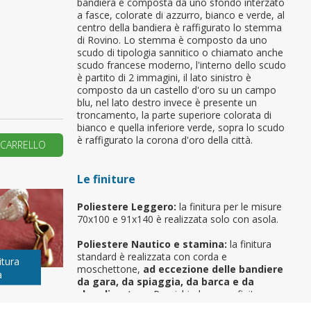
bandiera è composta da uno sfondo interzato
a fasce, colorate di azzurro, bianco e verde, al
primo ordine?
centro della bandiera è raffigurato lo stemma
di Rovino. Lo stemma è composto da uno
scudo di tipologia sannitico o chiamato anche
scudo francese moderno, l'interno dello scudo
REA UN NUOVO ACCOUNT
è partito di 2 immagini, il lato sinistro è
composto da un castello d'oro su un campo
blu, nel lato destro invece è presente un
troncamento, la parte superiore colorata di
bianco e quella inferiore verde, sopra lo scudo
è raffigurato la corona d'oro della città.
 CARRELLO
Le finiture
Poliestere Leggero:
la finitura per le misure
70x100 e 91x140 è realizzata solo con asola.
Poliestere Nautico e stamina:
la finitura
standard è realizzata con corda e
itura
moschettone,
ad eccezione delle bandiere
a
da gara, da spiaggia, da barca e da
sbandieratore
. Per richiedere una finitura
differente (cappio con corda, canotto, anelli,