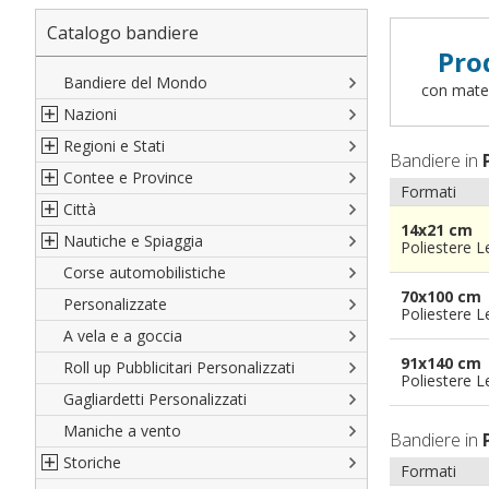
Catalogo bandiere
Pro
Bandiere del Mondo
con materi
Nazioni
Regioni e Stati
Nord America
Bandiere in
Contee e Province
Sud America
Regioni italiane
Formati
Città
Europa
Territori Italiani
Cantoni Svizzeri
14x21 cm
Nautiche e Spiaggia
Africa
Stati USA
Province Italiane
Città Italiane
Poliestere 
Corse automobilistiche
Asia
Francesi
Province Spagnole
Città spagnole
Militari e Mercantili
70x100 cm
Personalizzate
Oceania
Spagnole
Francia d'oltremare
Città francesi
Codice internazionale nautico
Poliestere 
A vela e a goccia
Austriache
Territori britannici d'oltremare
Città del mondo
Gran Pavese
91x140 cm
Roll up Pubblicitari Personalizzati
Tedesche
Varie Province del Mondo
Da spiaggia
Poliestere 
Gagliardetti Personalizzati
Regioni varie
Di cortesia
Maniche a vento
Bandiere in
Storiche
Formati