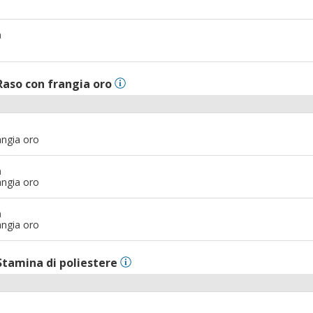
m
Raso con frangia oro
angia oro
m
angia oro
m
angia oro
Stamina di poliestere