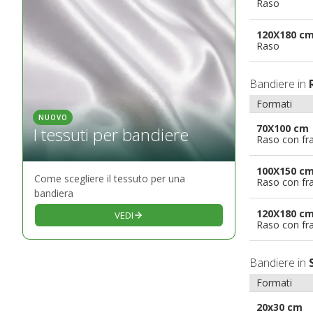
Raso
120X180 c
Raso
Bandiere in
Formati
NUOVO
70X100 cm
I tessuti per bandiere
Raso con fr
100X150 c
Come scegliere il tessuto per una
Raso con fr
bandiera
120X180 c
VEDI
Raso con fr
Bandiere in
Formati
20x30 cm