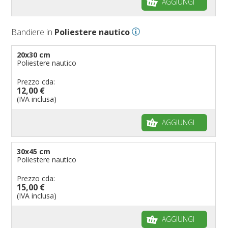
AGGIUNGI
Bandiere per negozi
Bandiere Palio
Bandiere in
Poliestere nautico
Bandiere per eventi religiosi
Bandiere per enti pubblici
20x30 cm
Poliestere nautico
Bandiere per ambasciate
Bandiere per riserve naturali e parchi
Prezzo cda:
12,00 €
Bandiere per musicisti
(IVA inclusa)
Bandiere per feste
AGGIUNGI
Bandiere Militari e della Marina
pennoni per bandiere
30x45 cm
Poliestere nautico
Prezzo cda:
15,00 €
(IVA inclusa)
AGGIUNGI