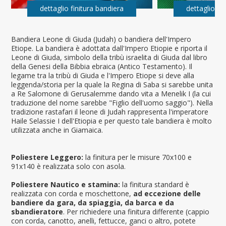
dettaglio finitura bandiera
dettaglio fi
Bandiera Leone di Giuda (Judah) o bandiera dell'Impero
Etiope. La bandiera è adottata dall'Impero Etiopie e riporta il
Leone di Giuda, simbolo della tribù israelita di Giuda dal libro
della Genesi della Bibbia ebraica (Antico Testamento). Il
legame tra la tribù di Giuda e l'Impero Etiope si deve alla
leggenda/storia per la quale la Regina di Saba si sarebbe unita
a Re Salomone di Gerusalemme dando vita a Menelik I (la cui
traduzione del nome sarebbe "Figlio dell'uomo saggio"). Nella
tradizione rastafari il leone di Judah rappresenta l'imperatore
Haile Selassie I dell'Etiopia e per questo tale bandiera è molto
utilizzata anche in Giamaica.
Poliestere Leggero:
la finitura per le misure 70x100 e
91x140 è realizzata solo con asola.
Poliestere Nautico e stamina:
la finitura standard è
realizzata con corda e moschettone,
ad eccezione delle
bandiere da gara, da spiaggia, da barca e da
sbandieratore
. Per richiedere una finitura differente (cappio
con corda, canotto, anelli, fettucce, ganci o altro, potete