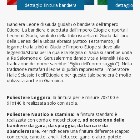
dettaglio finitura bandiera
dettaglio fi
Bandiera Leone di Giuda (Judah) o bandiera dell'Impero
Etiope. La bandiera è adottata dall'Impero Etiopie e riporta il
Leone di Giuda, simbolo della tribù israelita di Giuda dal libro
della Genesi della Bibbia ebraica (Antico Testamento). Il
legame tra la tribù di Giuda e l'Impero Etiope si deve alla
leggenda/storia per la quale la Regina di Saba si sarebbe unita
a Re Salomone di Gerusalemme dando vita a Menelik I (la cui
traduzione del nome sarebbe "Figlio dell'uomo saggio"). Nella
tradizione rastafari il leone di Judah rappresenta l'imperatore
Haile Selassie I dell'Etiopia e per questo tale bandiera è molto
utilizzata anche in Giamaica.
Poliestere Leggero:
la finitura per le misure 70x100 e
91x140 è realizzata solo con asola.
Poliestere Nautico e stamina:
la finitura standard è
realizzata con corda e moschettone,
ad eccezione delle
bandiere da gara, da spiaggia, da barca e da
sbandieratore
. Per richiedere una finitura differente (cappio
con corda, canotto, anelli, fettucce, ganci o altro, potete