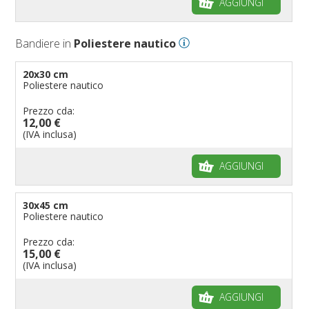
AGGIUNGI
Bandiere per negozi
Bandiere Palio
Bandiere in
Poliestere nautico
Bandiere per eventi religiosi
Bandiere per enti pubblici
20x30 cm
Poliestere nautico
Bandiere per ambasciate
Bandiere per riserve naturali e parchi
Prezzo cda:
12,00 €
Bandiere per musicisti
(IVA inclusa)
Bandiere per feste
AGGIUNGI
Bandiere Militari e della Marina
pennoni per bandiere
30x45 cm
Poliestere nautico
Prezzo cda:
15,00 €
(IVA inclusa)
AGGIUNGI