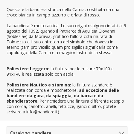
Questa è la bandiera storica della Carnia, costituita da una
croce bianca in campo azzurro e orlata di rosso.
La bandiera è molto antica. Le suo origini risalgono infatti al 9
agosto del 1392, quando il Patriarca di Aquileia Giovanni
(Sobleslav) da Moravia, gratificò l'allora città murata di
Tolmezzo e il suo entroterra del simbolo che doveva in
eterno (tam pro vexillo quam pro sigillo) significarla come
capoluogo della Carnia e a maggior lustro della stessa.
Poliestere Leggero:
la finitura per le misure 70x100 e
91x140 è realizzata solo con asola.
Poliestere Nautico e stamina:
la finitura standard è
realizzata con corda e moschettone,
ad eccezione delle
bandiere da gara, da spiaggia, da barca e da
sbandieratore
. Per richiedere una finitura differente (cappio
con corda, canotto, anelli, fettucce, ganci o altro, potete
scrivere a info@bandiere.it).
Catalogo bandiere