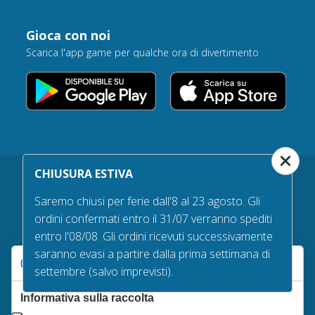
Gioca con noi
Scarica l'app game per qualche ora di divertimento
CHIUSURA ESTIVA
Saremo chiusi per ferie dall'8 al 23 agosto. Gli
Garanzie d’acquisto
ordini confermati entro il 31/07 verranno spediti
Tempi e costi di spedizione
entro l'08/08. Gli ordini ricevuti successivamente
saranno evasi a partire dalla prima settimana di
Diritto di recesso
Le tue preferenze relative alla privacy
settembre (salvo imprevisti).
Qualità delle bandiere
Informativa sulla raccolta
Privacy policy