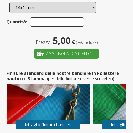
Quantità:
5,00
Prezzo:
€
(IVA inclusa)
AGGIUNGI AL CARRELLO
Finiture standard delle nostre bandiere in Poliestere
nautico e Stamina
(per delle finiture diverse scriveteci):
dettaglio finitura bandiera
dettaglio fi