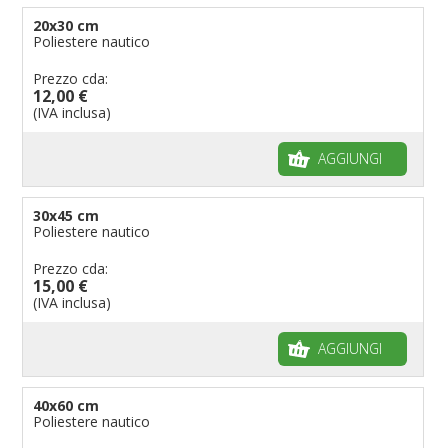
Bandiere per enti pubblici
20x30 cm
Poliestere nautico
Bandiere per ambasciate
Bandiere per riserve naturali e parchi
Prezzo cda:
12,00 €
Bandiere per musicisti
(IVA inclusa)
Bandiere per feste
AGGIUNGI
Bandiere Militari e della Marina
pennoni per bandiere
30x45 cm
Poliestere nautico
Prezzo cda:
15,00 €
(IVA inclusa)
AGGIUNGI
40x60 cm
Poliestere nautico