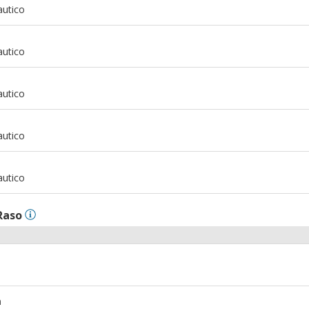
autico
m
autico
m
autico
m
autico
m
autico
Raso
m