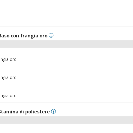
m
Raso con frangia oro
angia oro
m
angia oro
m
angia oro
Stamina di poliestere