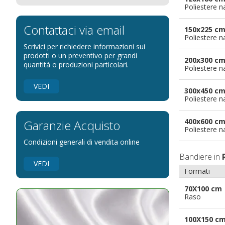
Poliestere n
Bandiere per eventi religiosi
Bandiere per enti pubblici
Contattaci via email
150x225 c
Poliestere n
Bandiere per ambasciate
Scrivici per richiedere informazioni sui
Bandiere per riserve naturali e parchi
prodotti o un preventivo per grandi
200x300 c
quantità o produzioni particolari.
Poliestere n
Bandiere per musicisti
Bandiere per feste
VEDI
300x450 c
Bandiere Militari e della Marina
Poliestere n
pennoni per bandiere
400x600 c
Garanzie Acquisto
Poliestere n
Condizioni generali di vendita online
Bandiere in
VEDI
Formati
70X100 cm
Raso
100X150 c