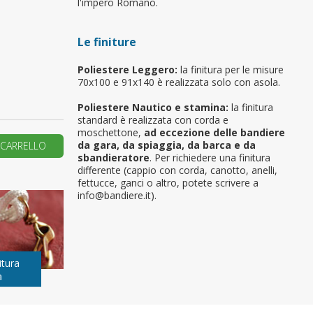
l'impero Romano.
primo ordine?
Le finiture
REA UN NUOVO ACCOUNT
Poliestere Leggero:
la finitura per le misure
70x100 e 91x140 è realizzata solo con asola.
Poliestere Nautico e stamina:
la finitura
standard è realizzata con corda e
moschettone,
ad eccezione delle bandiere
da gara, da spiaggia, da barca e da
 CARRELLO
sbandieratore
. Per richiedere una finitura
differente (cappio con corda, canotto, anelli,
fettucce, ganci o altro, potete scrivere a
info@bandiere.it).
itura
a