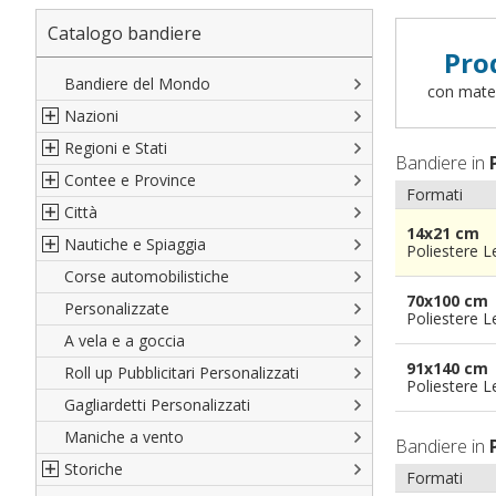
Catalogo bandiere
Pro
Bandiere del Mondo
con materi
Nazioni
Regioni e Stati
Nord America
Bandiere in
Contee e Province
Sud America
Regioni italiane
Formati
Città
Europa
Territori Italiani
Cantoni Svizzeri
14x21 cm
Nautiche e Spiaggia
Africa
Stati USA
Province Italiane
Città Italiane
Poliestere 
Corse automobilistiche
Asia
Francesi
Province Spagnole
Città spagnole
Militari e Mercantili
70x100 cm
Personalizzate
Oceania
Spagnole
Francia d'oltremare
Città francesi
Codice internazionale nautico
Poliestere 
A vela e a goccia
Austriache
Territori britannici d'oltremare
Città del mondo
Gran Pavese
91x140 cm
Roll up Pubblicitari Personalizzati
Tedesche
Varie Province del Mondo
Da spiaggia
Poliestere 
Gagliardetti Personalizzati
Regioni varie
Di cortesia
Maniche a vento
Bandiere in
Storiche
Formati