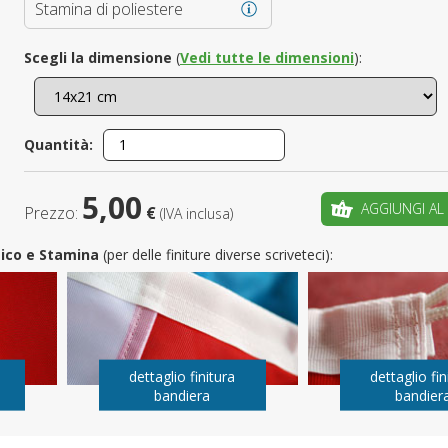
Stamina di poliestere
È il tuo 
Scegli la dimensione
(
Vedi tutte le dimensioni
):
C
Quantità:
5,00
AGGIUNGI AL
Prezzo:
€
(IVA inclusa)
utico e Stamina
(per delle finiture diverse scriveteci):
dettaglio finitura
dettaglio fin
bandiera
bandier