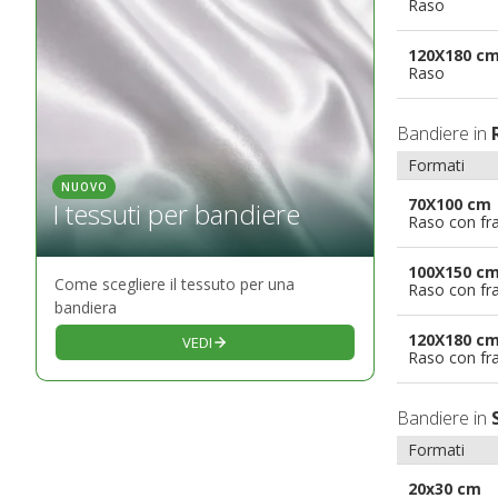
Raso
120X180 c
Raso
Bandiere in
Formati
NUOVO
70X100 cm
I tessuti per bandiere
Raso con fr
100X150 c
Come scegliere il tessuto per una
Raso con fr
bandiera
120X180 c
VEDI
Raso con fr
Bandiere in
Formati
20x30 cm