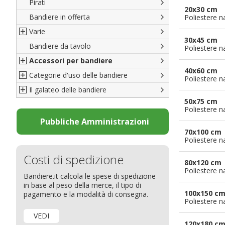
Pirati
Italiane
20x30 cm
Bandiere in offerta
Porte di Milano
Poliestere n
Varie
Francesi
30x45 cm
Bandiere da tavolo
Americane
Bandiere del CICAP - Think Deep
Poliestere n
Accessori per bandiere
Britanniche
Bandiere di Orgoglio Bresciano
40x60 cm
Categorie d'uso delle bandiere
Resto del Mondo
Organizzazioni internazionali
Accessori per bandiere
Poliestere n
Il galateo delle bandiere
Diplomatiche
Accessori per bandiere da tavolo
Bandiere segnavento
50x75 cm
Bandiere LGBTQ+
Bandiere pubblicitarie
Il Glossario
Poliestere n
Bandiere Pubblicitarie
Bandiere per sbandieratori
La bandiera
Pubbliche Amministrazioni
70x100 cm
Natale e altre festività
Bandiere per barche
Come disporre le bandiere
Poliestere n
Bandiere etniche e religiose
Bandiere per hotel
Dimensioni delle bandiere
Costi di spedizione
Bandiere per eventi
Come piegare il tricolore
80x120 cm
Poliestere n
Bandiere.it calcola le spese di spedizione
Bandiere per biciclette
in base al peso della merce, il tipo di
Bandiere per autosaloni
100x150 c
pagamento e la modalità di consegna.
Poliestere n
Bandiere per negozi
VEDI
Bandiere Palio
120x180 c