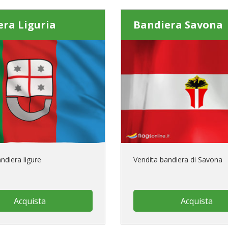
ra Liguria
Bandiera Savona
ndiera ligure
Vendita bandiera di Savona
Acquista
Acquista