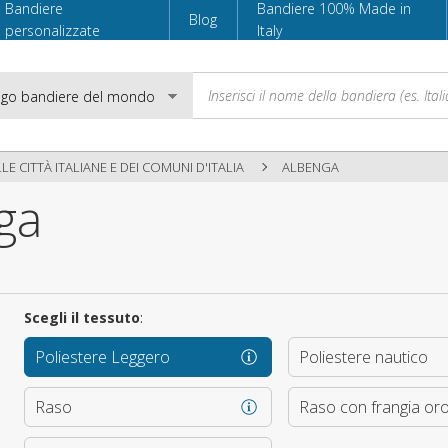
Bandiere
Bandiere 100% Made in
Blog
personalizzate
Italy
LE CITTÀ ITALIANE E DEI COMUNI D'ITALIA
ALBENGA
ga
Email
Password
Scegli il tessuto
:
Poliestere Leggero
Poliestere nautico
Accedi
Raso
Raso con frangia or