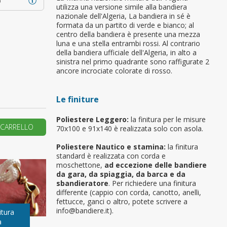
o
utilizza una versione simile alla bandiera
nazionale dell'Algeria, La bandiera in sé è
primo ordine?
formata da un partito di verde e bianco; al
centro della bandiera è presente una mezza
luna e una stella entrambi rossi. Al contrario
REA UN NUOVO ACCOUNT
della bandiera ufficiale dell'Algeria, in alto a
sinistra nel primo quadrante sono raffigurate 2
ancore incrociate colorate di rosso.
Le finiture
Poliestere Leggero:
la finitura per le misure
 CARRELLO
70x100 e 91x140 è realizzata solo con asola.
Poliestere Nautico e stamina:
la finitura
standard è realizzata con corda e
moschettone,
ad eccezione delle bandiere
da gara, da spiaggia, da barca e da
sbandieratore
. Per richiedere una finitura
differente (cappio con corda, canotto, anelli,
fettucce, ganci o altro, potete scrivere a
info@bandiere.it).
itura
a