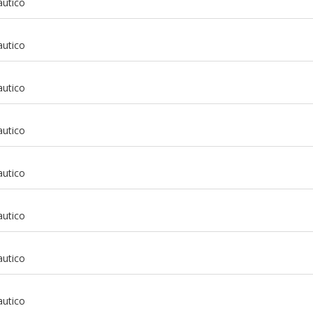
autico
autico
autico
m
autico
m
autico
m
autico
m
autico
m
autico