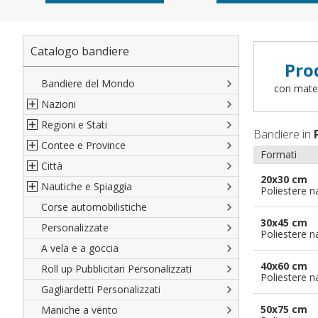
Catalogo bandiere
Pro
Bandiere del Mondo
con materi
Nazioni
Regioni e Stati
Nord America
Bandiere in
Contee e Province
Sud America
Regioni italiane
Formati
Città
Europa
Territori Italiani
Cantoni Svizzeri
20x30 cm
Nautiche e Spiaggia
Africa
Stati USA
Province Italiane
Città Italiane
Poliestere n
Corse automobilistiche
Asia
Francesi
Province Spagnole
Città spagnole
Militari e Mercantili
30x45 cm
Personalizzate
Oceania
Spagnole
Francia d'oltremare
Città francesi
Codice internazionale nautico
Poliestere n
A vela e a goccia
Austriache
Territori britannici d'oltremare
Città del mondo
Gran Pavese
40x60 cm
Roll up Pubblicitari Personalizzati
Tedesche
Varie Province del Mondo
Da spiaggia
Poliestere n
Gagliardetti Personalizzati
Regioni varie
Di cortesia
50x75 cm
Maniche a vento