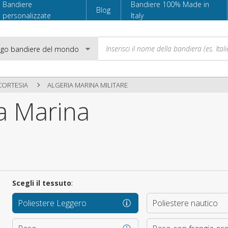
Bandiere
Bandiere 100% Made in
Blog
personalizzate
Italy
CORTESIA
ALGERIA MARINA MILITARE
a Marina
Email
Password
Scegli il tessuto
:
Accedi
Poliestere Leggero
Poliestere nautico