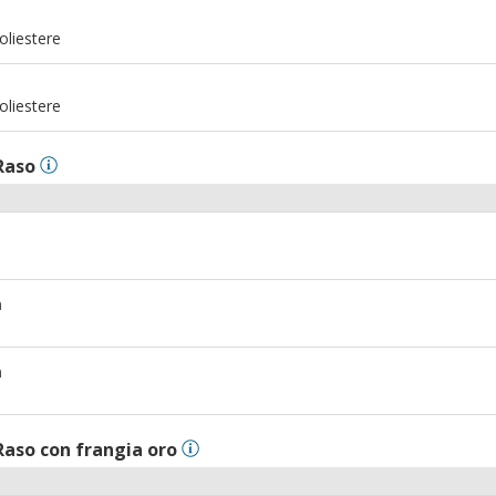
m
oliestere
m
oliestere
Raso
m
m
Raso con frangia oro