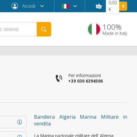
0,00
Accedi
0
€
100%
Made in Italy
Per informazioni
+39 030 6394506
Password dimenticata?
Bandiera Algeria Marina Militare in
vendita
La Marina nazionale militare dell' Algeria