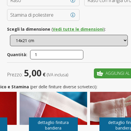
Raso
Raso con frangia or
È il tuo 
Stamina di poliestere
C
Scegli la dimensione
(
Vedi tutte le dimensioni
):
Quantità:
5,00
AGGIUNGI AL
Prezzo:
€
(IVA inclusa)
utico e Stamina
(per delle finiture diverse scriveteci):
dettaglio finitura
dettaglio fin
bandiera
bandier