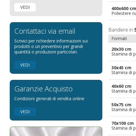
Bandiere per negozi
VEDI
400x600 c
Bandiere Palio
Poliestere n
Bandiere per eventi religiosi
Bandiere per enti pubblici
Contattaci via email
Bandiere in
Bandiere per ambasciate
Formati
Scrivici per richiedere informazioni sui
Bandiere per riserve naturali e parchi
prodotti o un preventivo per grandi
20x30 cm
quantità o produzioni particolari.
Stamina di p
Bandiere per musicisti
Bandiere per feste
VEDI
30x45 cm
Bandiere Militari e della Marina
Stamina di p
pennoni per bandiere
40x60 cm
Garanzie Acquisto
Stamina di p
Condizioni generali di vendita online
50x75 cm
Stamina di p
VEDI
70x100 cm
Stamina di p