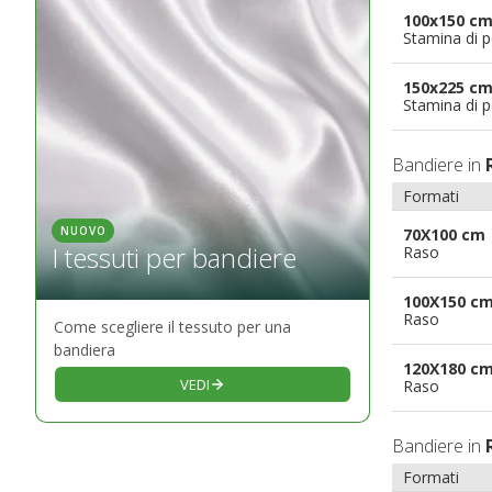
100x150 c
Stamina di p
150x225 c
Stamina di p
Bandiere in
Formati
NUOVO
70X100 cm
I tessuti per bandiere
Raso
100X150 c
Raso
Come scegliere il tessuto per una
bandiera
120X180 c
VEDI
Raso
Bandiere in
Formati