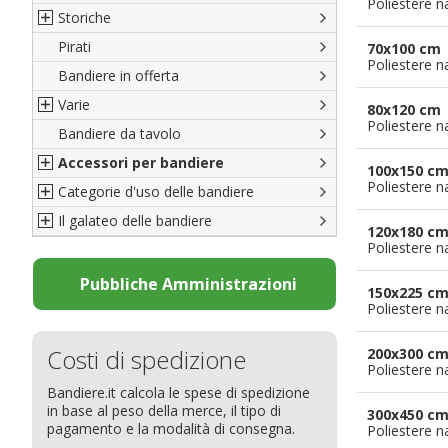
Poliestere n
Storiche
Pirati
Italiane
70x100 cm
Poliestere n
Bandiere in offerta
Porte di Milano
Varie
Francesi
80x120 cm
Poliestere n
Bandiere da tavolo
Americane
Bandiere del CICAP - Think Deep
Accessori per bandiere
Britanniche
Bandiere di Orgoglio Bresciano
100x150 c
Poliestere n
Categorie d'uso delle bandiere
Resto del Mondo
Organizzazioni internazionali
Accessori per bandiere
Il galateo delle bandiere
Diplomatiche
Accessori per bandiere da tavolo
Bandiere segnavento
120x180 c
Poliestere n
Bandiere LGBTQ+
Bandiere pubblicitarie
Il Glossario
Bandiere Pubblicitarie
Bandiere per sbandieratori
La bandiera
Pubbliche Amministrazioni
150x225 c
Natale e altre festività
Bandiere per barche
Come disporre le bandiere
Poliestere n
Bandiere etniche e religiose
Bandiere per hotel
Dimensioni delle bandiere
Costi di spedizione
200x300 c
Bandiere per eventi
Come piegare il tricolore
Poliestere n
Bandiere.it calcola le spese di spedizione
Bandiere per biciclette
in base al peso della merce, il tipo di
300x450 c
Bandiere per autosaloni
pagamento e la modalità di consegna.
Poliestere n