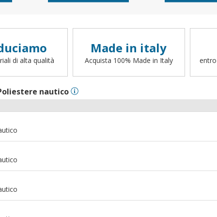
duciamo
Made in italy
ali di alta qualità
Acquista 100% Made in Italy
entro
Poliestere nautico
autico
autico
autico