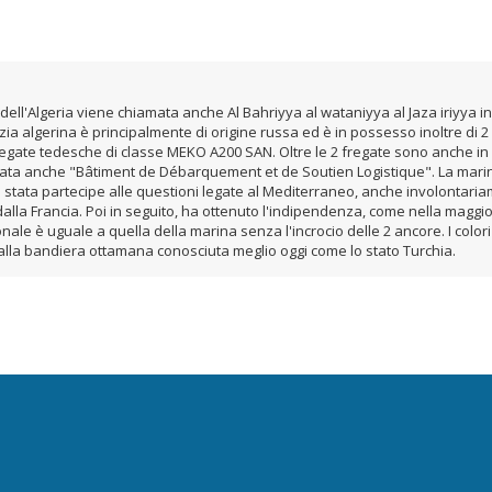
le dell'Algeria viene chiamata anche Al Bahriyya al wataniyya al Jaza iriyya 
a algerina è principalmente di origine russa ed è in possesso inoltre di 2 s
egate tedesche di classe MEKO A200 SAN. Oltre le 2 fregate sono anche in c
amata anche "Bâtiment de Débarquement et de Soutien Logistique". La marina
 stata partecipe alle questioni legate al Mediterraneo, anche involontariam
 dalla Francia. Poi in seguito, ha ottenuto l'indipendenza, come nella maggio
onale è uguale a quella della marina senza l'incrocio delle 2 ancore. I colori
dalla bandiera ottamana conosciuta meglio oggi come lo stato Turchia.