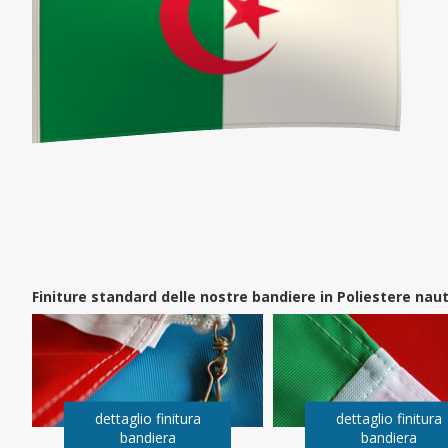
Finiture standard delle nostre bandiere in Poliestere na
dettaglio finitura
dettaglio finitura
bandiera
bandiera