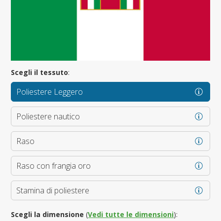
Scegli il tessuto
:
Poliestere Leggero
Poliestere nautico
Raso
Raso con frangia oro
Stamina di poliestere
Scegli la dimensione
(
Vedi tutte le dimensioni
):