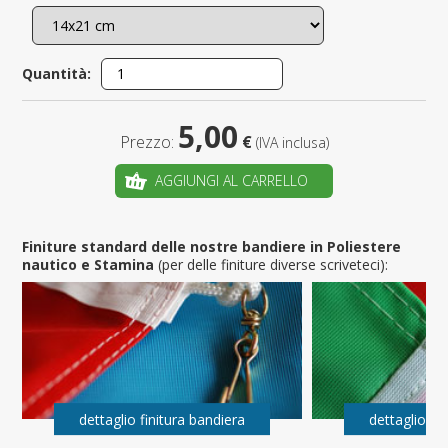
Quantità:
5,00
Prezzo:
€
(IVA inclusa)
AGGIUNGI AL CARRELLO
Finiture standard delle nostre bandiere in Poliestere
nautico e Stamina
(per delle finiture diverse scriveteci):
dettaglio finitura bandiera
dettaglio fi