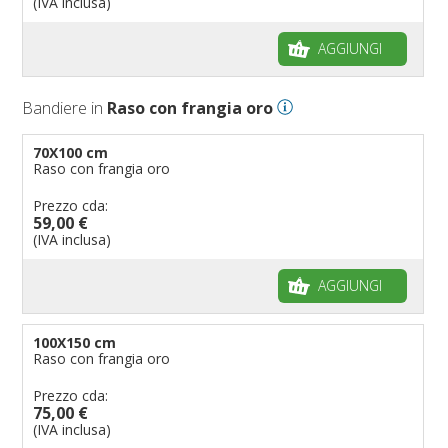
(IVA inclusa)
Bandiere per autosaloni
AGGIUNGI
Bandiere per negozi
Bandiere Palio
Bandiere in
Raso con frangia oro
Bandiere per eventi religiosi
Bandiere per enti pubblici
70X100 cm
Raso con frangia oro
Bandiere per ambasciate
Bandiere per riserve naturali e parchi
Prezzo cda:
59,00 €
Bandiere per musicisti
(IVA inclusa)
Bandiere per feste
AGGIUNGI
Bandiere Militari e della Marina
pennoni per bandiere
100X150 cm
Raso con frangia oro
Prezzo cda:
75,00 €
(IVA inclusa)