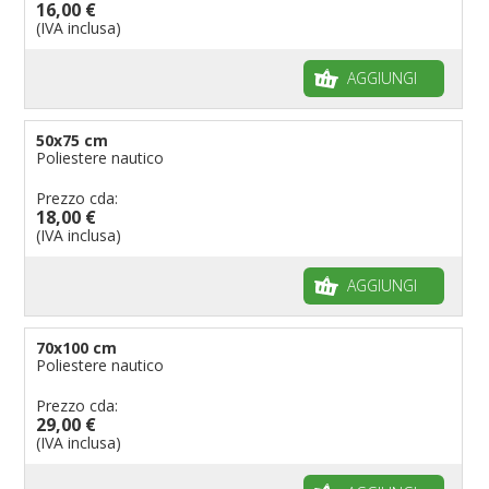
16,00 €
Bandiere per biciclette
(IVA inclusa)
Bandiere per autosaloni
AGGIUNGI
Bandiere per negozi
Bandiere Palio
50x75 cm
Bandiere per eventi religiosi
Poliestere nautico
Bandiere per enti pubblici
Prezzo cda:
Bandiere per ambasciate
18,00 €
(IVA inclusa)
Bandiere per riserve naturali e parchi
Bandiere per musicisti
AGGIUNGI
Bandiere per feste
Bandiere Militari e della Marina
70x100 cm
Poliestere nautico
pennoni per bandiere
Prezzo cda:
29,00 €
(IVA inclusa)