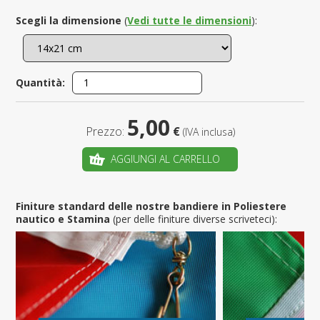
Scegli la dimensione
(
Vedi tutte le dimensioni
):
Quantità:
5,00
Prezzo:
€
(IVA inclusa)
AGGIUNGI AL CARRELLO
Finiture standard delle nostre bandiere in Poliestere
nautico e Stamina
(per delle finiture diverse scriveteci):