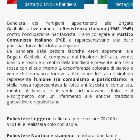
dettaglio finitura bandiera
dettaglio fi
Bandiera dei Partigiani appartenenti alle Brigate
Garibaldi, attive durante la
Resistenza italiana (1943-1945)
contro l'occupazione nazifascista. Erano collegate al
Partito
Comunista Italiano (PCI)
e rappresentavano una delle
principali forze della lotta partigiana.
La bandiera delle sezioni storiche ANPI appertenti alle
Brigate Garibaldi è composta dal tricolore dell'Italia, verde,
bianco e rosso e al centro della bandiera è presente una stella
rossa con al suo interno 2 circonferenze colorate di bianco e
verde che formano a loro volta il tricolore dell'Italia. Il simbolo
rappresenta l'u
nione tra comunismo e patriottismo
: la
stella rossa rappresentava la lotta antifascista e comunista,
mentre il bianco e il verde richiamavano l'Italia e il
Risorgimento con un riferimento alle antiche tradizioni
garibaldine e repubblicane.
Poliestere Leggero:
la finitura per le misure 70x100 e
91x140 è realizzata solo con asola.
Poliestere Nautico e stamina:
la finitura standard è