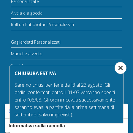
Personalizzate
A vela e a goccia
Roll up Pubblicitari Personalizzati
Gagliardetti Personalizzati
Maniche a vento
Storiche
CHIUSURA ESTIVA
Pirati
Saremo chiusi per ferie dall'8 al 23 agosto. Gli
Bandiere in offerta
ordini confermati entro il 31/07 verranno spediti
entro l'08/08. Gli ordini ricevuti successivamente
Varie
saranno evasi a partire dalla prima settimana di
Le tue preferenze relative alla privacy
Bandiere da tavolo
settembre (salvo imprevisti).
Accessori per bandiere
Informativa sulla raccolta