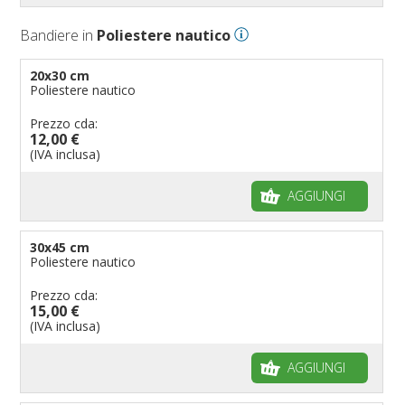
Bandiere Palio
Bandiere in
Poliestere nautico
Bandiere per eventi religiosi
Bandiere per enti pubblici
20x30 cm
Poliestere nautico
Bandiere per ambasciate
Bandiere per riserve naturali e parchi
Prezzo cda:
12,00 €
Bandiere per musicisti
(IVA inclusa)
Bandiere per feste
AGGIUNGI
Bandiere Militari e della Marina
pennoni per bandiere
30x45 cm
Poliestere nautico
Prezzo cda:
15,00 €
(IVA inclusa)
AGGIUNGI