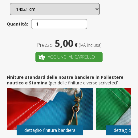
Quantità:
5,00
Prezzo:
€
(IVA inclusa)
AGGIUNGI AL CARRELLO
Finiture standard delle nostre bandiere in Poliestere
nautico e Stamina
(per delle finiture diverse scriveteci):
dettaglio finitura bandiera
dettaglio fi