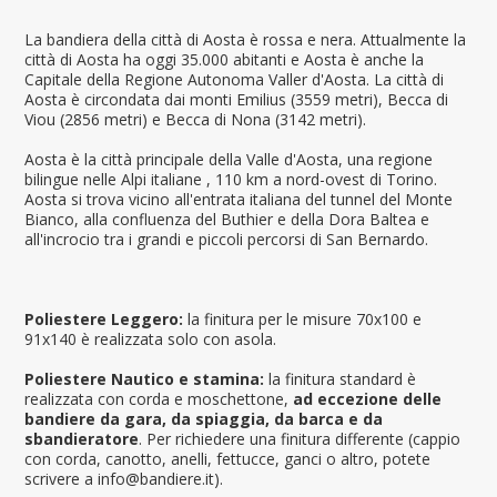
La bandiera della città di Aosta è rossa e nera. Attualmente la
città di Aosta ha oggi 35.000 abitanti e Aosta è anche la
Capitale della Regione Autonoma Valler d'Aosta. La città di
Aosta è circondata dai monti Emilius (3559 metri), Becca di
Viou (2856 metri) e Becca di Nona (3142 metri).
Aosta è la città principale della Valle d'Aosta, una regione
bilingue nelle Alpi italiane , 110 km a nord-ovest di Torino.
Aosta si trova vicino all'entrata italiana del tunnel del Monte
Bianco, alla confluenza del Buthier e della Dora Baltea e
all'incrocio tra i grandi e piccoli percorsi di San Bernardo.
Poliestere Leggero:
la finitura per le misure 70x100 e
91x140 è realizzata solo con asola.
Poliestere Nautico e stamina:
la finitura standard è
realizzata con corda e moschettone,
ad eccezione delle
bandiere da gara, da spiaggia, da barca e da
sbandieratore
. Per richiedere una finitura differente (cappio
con corda, canotto, anelli, fettucce, ganci o altro, potete
scrivere a info@bandiere.it).