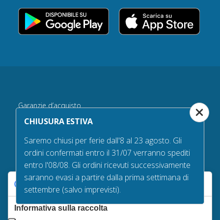
Garanzie d’acquisto
CHIUSURA ESTIVA
Tempi e costi di spedizione
Diritto di recesso
Saremo chiusi per ferie dall'8 al 23 agosto. Gli
ordini confermati entro il 31/07 verranno spediti
Qualità delle bandiere
entro l'08/08. Gli ordini ricevuti successivamente
Privacy policy
saranno evasi a partire dalla prima settimana di
Cookie policy
Le tue preferenze relative alla privacy
settembre (salvo imprevisti).
Informativa sulla raccolta