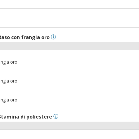
m
Raso con frangia oro
angia oro
m
angia oro
m
angia oro
Stamina di poliestere