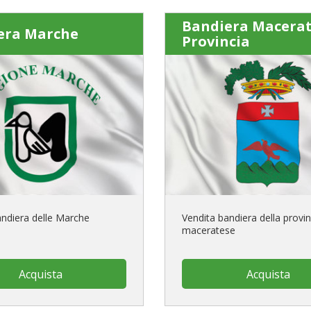
Bandiera Macera
era Marche
Provincia
andiera delle Marche
Vendita bandiera della provin
maceratese
Acquista
Acquista