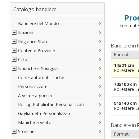
Catalogo bandiere
Pro
Bandiere del Mondo
con materi
Nazioni
Regioni e Stati
Nord America
Bandiere in
Contee e Province
Sud America
Regioni italiane
Formati
Città
Europa
Territori Italiani
Cantoni Svizzeri
14x21 cm
Nautiche e Spiaggia
Africa
Stati USA
Province Italiane
Città Italiane
Poliestere 
Corse automobilistiche
Asia
Francesi
Province Spagnole
Città spagnole
Militari e Mercantili
70x100 cm
Personalizzate
Oceania
Spagnole
Francia d'oltremare
Città francesi
Codice internazionale nautico
Poliestere 
A vela e a goccia
Austriache
Territori britannici d'oltremare
Città del mondo
Gran Pavese
91x140 cm
Roll up Pubblicitari Personalizzati
Tedesche
Varie Province del Mondo
Da spiaggia
Poliestere 
Gagliardetti Personalizzati
Regioni varie
Di cortesia
Maniche a vento
Bandiere in
Storiche
Formati