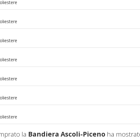
oliestere
oliestere
oliestere
oliestere
oliestere
m
oliestere
m
oliestere
mprato la
Bandiera Ascoli-Piceno
ha mostrato