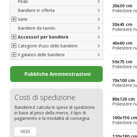
Pirati
Italiane
20x30 cm
Bandiere in offerta
Porte di Milano
Poliestere n
Varie
Francesi
30x45 cm
Bandiere da tavolo
Americane
Bandiere del CICAP - Think Deep
Poliestere n
Accessori per bandiere
Britanniche
Bandiere di Orgoglio Bresciano
40x60 cm
Categorie d'uso delle bandiere
Resto del Mondo
Organizzazioni internazionali
Accessori per bandiere
Poliestere n
Il galateo delle bandiere
Diplomatiche
Accessori per bandiere da tavolo
Bandiere segnavento
50x75 cm
Bandiere LGBTQ+
Bandiere pubblicitarie
Il Glossario
Poliestere n
Bandiere Pubblicitarie
Bandiere per sbandieratori
La bandiera
Pubbliche Amministrazioni
70x100 cm
Natale e altre festività
Bandiere per barche
Come disporre le bandiere
Poliestere n
Bandiere etniche e religiose
Bandiere per hotel
Dimensioni delle bandiere
Costi di spedizione
Bandiere per eventi
Come piegare il tricolore
80x120 cm
Poliestere n
Bandiere.it calcola le spese di spedizione
Bandiere per biciclette
in base al peso della merce, il tipo di
Bandiere per autosaloni
100x150 c
pagamento e la modalità di consegna.
Poliestere n
Bandiere per negozi
VEDI
Bandiere Palio
120x180 c