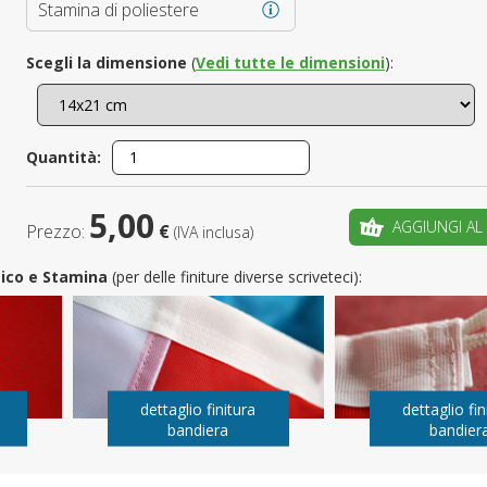
Stamina di poliestere
È il tuo 
Scegli la dimensione
(
Vedi tutte le dimensioni
):
C
Quantità:
5,00
AGGIUNGI AL
Prezzo:
€
(IVA inclusa)
utico e Stamina
(per delle finiture diverse scriveteci):
dettaglio finitura
dettaglio fin
bandiera
bandier