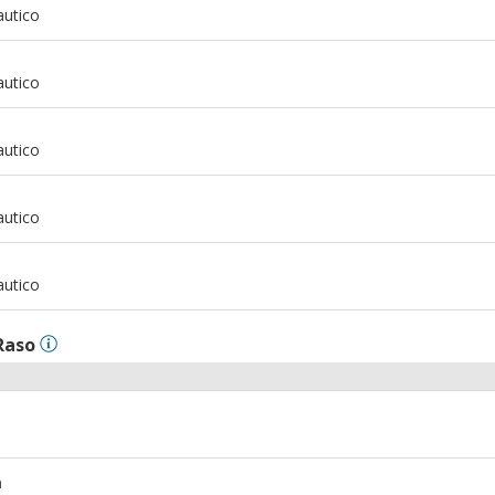
autico
m
autico
m
autico
m
autico
m
autico
Raso
m