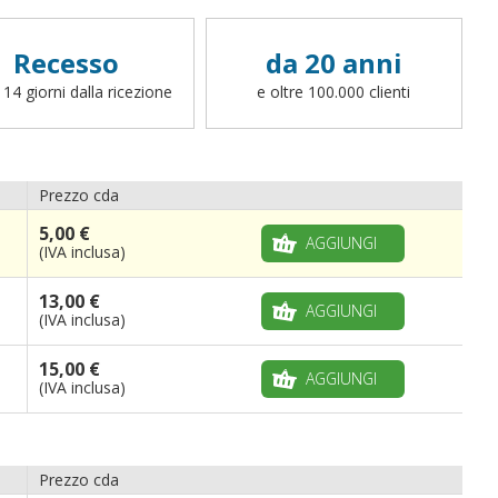
sbandieratore
. Per richiedere una finitura
differente (cappio con corda, canotto, anelli,
fettucce, ganci o altro, potete scrivere a
Recesso
da 20 anni
info@bandiere.it).
 14 giorni dalla ricezione
e oltre 100.000 clienti
Prezzo cda
5,00 €
AGGIUNGI
(IVA inclusa)
13,00 €
AGGIUNGI
(IVA inclusa)
15,00 €
AGGIUNGI
(IVA inclusa)
Prezzo cda