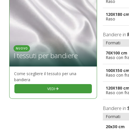
Raso
120X180 c
Raso
Bandiere in
Formati
NUOVO
70X100 cm
I tessuti per bandiere
Raso con fr
100X150 c
Come scegliere il tessuto per una
Raso con fr
bandiera
120X180 c
VEDI
Raso con fr
Bandiere in
Formati
20x30 cm