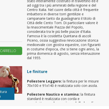
stato interamente costruito in travertino ed è
ad oggi tra i più ammirati della regione e del
primo ordine?
Centro Italia. Nel cuore della città è frequente
imbattersi in diverse torri gentilizie e
campanarie tanto da guadagnarsi il titolo di
Città delle Cento Torri. Di particolare valore è
REA UN NUOVO ACCOUNT
la rinascimentale Piazza del Popolo,
considerata tra le più belle piazze d'Italia.
Famosa è la cosidetta Quintana di ascoli
Piceno, ossia suggestiva rievocazione storica
medioevale con giostra equestre, con figuranti
in costume d'epoca, che si tiene ogni anno, la
 CARRELLO
prima domenica di agosto, senza interuuzione
dal 1955.
Le finiture
Poliestere Leggero:
la finitura per le misure
70x100 e 91x140 è realizzata solo con asola.
itura
Poliestere Nautico e stamina:
la finitura
a
standard è realizzata con corda e
moschettone,
ad eccezione delle bandiere
da gara, da spiaggia, da barca e da