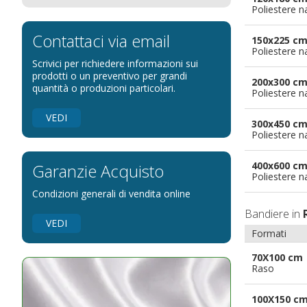
Poliestere n
Bandiere per eventi religiosi
Bandiere per enti pubblici
Contattaci via email
150x225 c
Poliestere n
Bandiere per ambasciate
Scrivici per richiedere informazioni sui
Bandiere per riserve naturali e parchi
prodotti o un preventivo per grandi
200x300 c
quantità o produzioni particolari.
Poliestere n
Bandiere per musicisti
Bandiere per feste
VEDI
300x450 c
Bandiere Militari e della Marina
Poliestere n
pennoni per bandiere
400x600 c
Garanzie Acquisto
Poliestere n
Condizioni generali di vendita online
Bandiere in
VEDI
Formati
70X100 cm
Raso
100X150 c