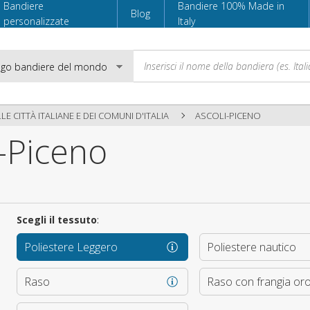
Bandiere
Bandiere 100% Made in
Blog
personalizzate
Italy
LE CITTÀ ITALIANE E DEI COMUNI D'ITALIA
ASCOLI-PICENO
-Piceno
Email
Password
Scegli il tessuto
:
Poliestere Leggero
Poliestere nautico
Accedi
Raso
Raso con frangia or