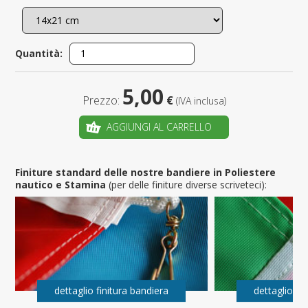
Quantità:
5,00
Prezzo:
€
(IVA inclusa)
AGGIUNGI AL CARRELLO
Finiture standard delle nostre bandiere in Poliestere
nautico e Stamina
(per delle finiture diverse scriveteci):
dettaglio finitura bandiera
dettaglio fi