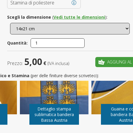
Stamina di poliestere
È il tuo 
Scegli la dimensione
(
Vedi tutte le dimensioni
):
C
Quantità:
5,00
AGGIUNGI AL
Prezzo:
€
(IVA inclusa)
utico e Stamina
(per delle finiture diverse scriveteci):
Dettaglio stampa
Guaina e c
sublimatica bandiera
bandiera B
Bassa Austria
Austria