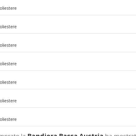
oliestere
oliestere
oliestere
oliestere
oliestere
m
oliestere
m
oliestere
mprato la
Bandiera Bassa Austria
ha mostrat