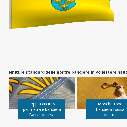
Finiture standard delle nostre bandiere in Poliestere na
Doppia cucitura
Moschettone
perimetrale bandiera
bandiera Bassa
Bassa Austria
Austria