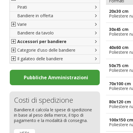
Formati
Pirati
Italiane
20x30 cm
Bandiere in offerta
Porte di Milano
Poliestere n
Varie
Francesi
30x45 cm
Bandiere da tavolo
Americane
Bandiere del CICAP - Think Deep
Poliestere n
Accessori per bandiere
Britanniche
Bandiere di Orgoglio Bresciano
40x60 cm
Categorie d'uso delle bandiere
Resto del Mondo
Organizzazioni internazionali
Accessori per bandiere
Poliestere n
Il galateo delle bandiere
Diplomatiche
Accessori per bandiere da tavolo
Bandiere segnavento
50x75 cm
Bandiere LGBTQ+
Bandiere pubblicitarie
Il Glossario
Poliestere n
Bandiere Pubblicitarie
Bandiere per sbandieratori
La bandiera
Pubbliche Amministrazioni
70x100 cm
Natale e altre festività
Bandiere per barche
Come disporre le bandiere
Poliestere n
Bandiere etniche e religiose
Bandiere per hotel
Dimensioni delle bandiere
Costi di spedizione
Bandiere per eventi
Come piegare il tricolore
80x120 cm
Poliestere n
Bandiere.it calcola le spese di spedizione
Bandiere per biciclette
in base al peso della merce, il tipo di
Bandiere per autosaloni
100x150 c
pagamento e la modalità di consegna.
Poliestere n
Bandiere per negozi