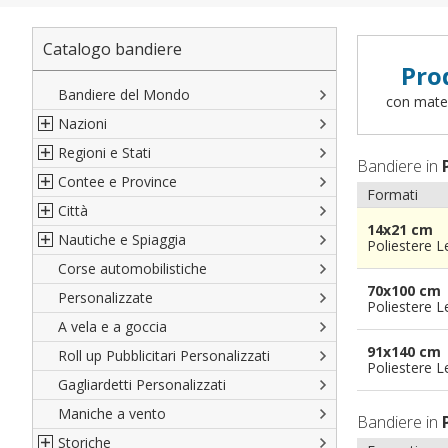
Catalogo bandiere
Pro
Bandiere del Mondo
con materi
Nazioni
Regioni e Stati
Nord America
Bandiere in
Contee e Province
Sud America
Regioni italiane
Formati
Città
Europa
Territori Italiani
Cantoni Svizzeri
14x21 cm
Nautiche e Spiaggia
Africa
Stati USA
Province Italiane
Città Italiane
Poliestere 
Corse automobilistiche
Asia
Francesi
Province Spagnole
Città spagnole
Militari e Mercantili
70x100 cm
Personalizzate
Oceania
Spagnole
Francia d'oltremare
Città francesi
Codice internazionale nautico
Poliestere 
A vela e a goccia
Austriache
Territori britannici d'oltremare
Città del mondo
Gran Pavese
91x140 cm
Roll up Pubblicitari Personalizzati
Tedesche
Varie Province del Mondo
Da spiaggia
Poliestere 
Gagliardetti Personalizzati
Regioni varie
Di cortesia
Maniche a vento
Bandiere in
Storiche