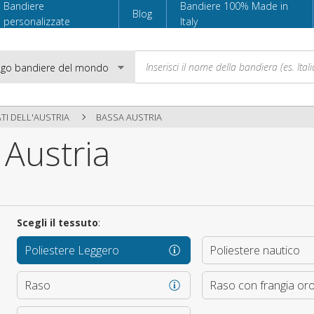
Bandiere
Bandiere 100% Made in
Blog
personalizzate
Italy
TI DELL'AUSTRIA
BASSA AUSTRIA
 Austria
Email
Password
Scegli il tessuto
:
Poliestere Leggero
Poliestere nautico
Accedi
Raso
Raso con frangia or