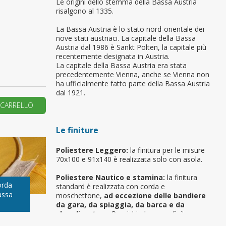
Le origini dello stemma della Bassa Austria
risalgono al 1335.
primo ordine?
La Bassa Austria è lo stato nord-orientale dei
nove stati austriaci. La capitale della Bassa
Austria dal 1986 è Sankt Pölten, la capitale più
REA UN NUOVO ACCOUNT
recentemente designata in Austria.
La capitale della Bassa Austria era stata
precedentemente Vienna, anche se Vienna non
ha ufficialmente fatto parte della Bassa Austria
dal 1921.
 CARRELLO
Le finiture
Poliestere Leggero:
la finitura per le misure
70x100 e 91x140 è realizzata solo con asola.
Poliestere Nautico e stamina:
la finitura
orda
standard è realizzata con corda e
assa
moschettone,
ad eccezione delle bandiere
da gara, da spiaggia, da barca e da
sbandieratore
. Per richiedere una finitura
differente (cappio con corda, canotto, anelli,