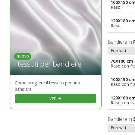
100X150 c
Raso
120X180 c
Raso
Bandiere in
Formati
NUOVO
70X100 cm
I tessuti per bandiere
Raso con fr
100X150 c
Come scegliere il tessuto per una
Raso con fr
bandiera
120X180 c
VEDI
Raso con fr
Bandiere in
Formati