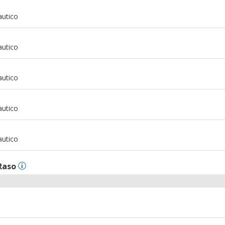
m
autico
m
autico
m
autico
m
autico
m
autico
Raso