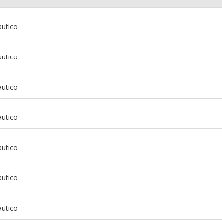
autico
autico
autico
autico
autico
autico
m
autico