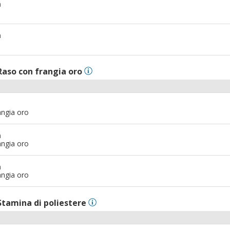
m
m
Raso con frangia oro
angia oro
m
angia oro
m
angia oro
Stamina di poliestere