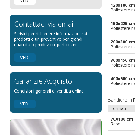
VEDI
Bandiere Palio
120x180 c
Poliestere n
Bandiere per eventi religiosi
Bandiere per enti pubblici
Contattaci via email
150x225 c
Poliestere n
Bandiere per ambasciate
Scrivici per richiedere informazioni sui
Bandiere per riserve naturali e parchi
prodotti o un preventivo per grandi
200x300 c
quantità o produzioni particolari.
Poliestere n
Bandiere per musicisti
Bandiere per feste
VEDI
300x450 c
Bandiere Militari e della Marina
Poliestere n
pennoni per bandiere
400x600 c
Garanzie Acquisto
Poliestere n
Condizioni generali di vendita online
Bandiere in
VEDI
Formati
70X100 cm
Raso