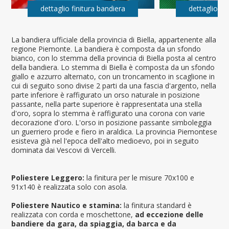
dettaglio finitura bandiera
dettaglio fi
La bandiera ufficiale della provincia di Biella, appartenente alla
regione Piemonte. La bandiera è composta da un sfondo
bianco, con lo stemma della provincia di Biella posta al centro
della bandiera. Lo stemma di Biella è composta da un sfondo
giallo e azzurro alternato, con un troncamento in scaglione in
cui di seguito sono divise 2 parti da una fascia d'argento, nella
parte inferiore è raffigurato un orso naturale in posizione
passante, nella parte superiore è rappresentata una stella
d'oro, sopra lo stemma è raffigurato una corona con varie
decorazione d'oro. L'orso in posizione passante simboleggia
un guerriero prode e fiero in araldica. La provincia Piemontese
esisteva già nel l'epoca dell'alto medioevo, poi in seguito
dominata dai Vescovi di Vercelli.
Poliestere Leggero:
la finitura per le misure 70x100 e
91x140 è realizzata solo con asola.
Poliestere Nautico e stamina:
la finitura standard è
realizzata con corda e moschettone,
ad eccezione delle
bandiere da gara, da spiaggia, da barca e da