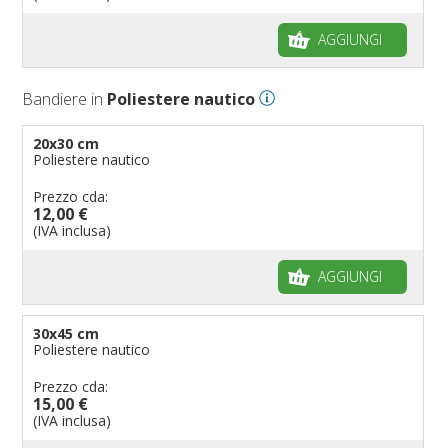
Bandiere per autosaloni
AGGIUNGI
Bandiere per negozi
Bandiere Palio
Bandiere in
Poliestere nautico
Bandiere per eventi religiosi
Bandiere per enti pubblici
20x30 cm
Poliestere nautico
Bandiere per ambasciate
Bandiere per riserve naturali e parchi
Prezzo cda:
12,00 €
Bandiere per musicisti
(IVA inclusa)
Bandiere per feste
AGGIUNGI
Bandiere Militari e della Marina
pennoni per bandiere
30x45 cm
Poliestere nautico
Prezzo cda:
15,00 €
(IVA inclusa)