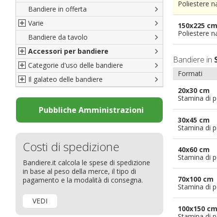
Poliestere n
Bandiere in offerta
Porte di Milano
Varie
Francesi
150x225 c
Poliestere n
Bandiere da tavolo
Americane
Bandiere del CICAP - Think Deep
Accessori per bandiere
Britanniche
Bandiere di Orgoglio Bresciano
Bandiere in
Categorie d'uso delle bandiere
Resto del Mondo
Organizzazioni internazionali
Accessori per bandiere
Formati
Il galateo delle bandiere
Diplomatiche
Accessori per bandiere da tavolo
Bandiere segnavento
20x30 cm
Bandiere LGBTQ+
Bandiere pubblicitarie
Il Glossario
Stamina di p
Bandiere Pubblicitarie
Bandiere per sbandieratori
La bandiera
Pubbliche Amministrazioni
30x45 cm
Natale e altre festività
Bandiere per barche
Come disporre le bandiere
Stamina di p
Bandiere etniche e religiose
Bandiere per hotel
Dimensioni delle bandiere
Costi di spedizione
Bandiere per eventi
Come piegare il tricolore
40x60 cm
Stamina di p
Bandiere.it calcola le spese di spedizione
Bandiere per biciclette
in base al peso della merce, il tipo di
Bandiere per autosaloni
70x100 cm
pagamento e la modalità di consegna.
Stamina di p
Bandiere per negozi
VEDI
Bandiere Palio
100x150 c
Stamina di p