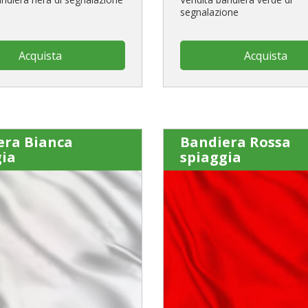
segnalazione
Acquista
Acquista
era Bianca
Bandiera Rossa
gia
spiaggia