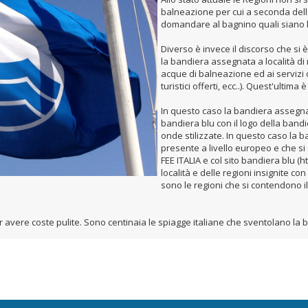
balneazione per cui a seconda del
domandare al bagnino quali siano l
Diverso è invece il discorso che si 
la bandiera assegnata a località di 
acque di balneazione ed ai servizi of
turistici offerti, ecc..). Quest'ult
In questo caso la bandiera assegnat
bandiera blu con il logo della bandi
onde stilizzate. In questo caso la 
presente a livello europeo e che si
FEE ITALIA e col sito bandiera blu (
località e delle regioni insignite c
sono le regioni che si contendono il
per avere coste pulite. Sono centinaia le spiagge italiane che sventolano la 