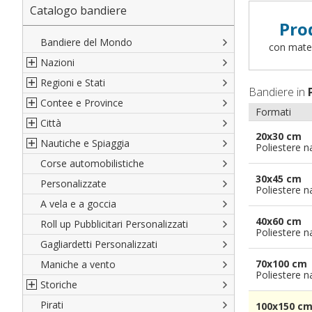
Catalogo bandiere
Pro
Bandiere del Mondo
con materi
Nazioni
Regioni e Stati
Nord America
Bandiere in
Contee e Province
Sud America
Regioni italiane
Formati
Città
Europa
Territori Italiani
Cantoni Svizzeri
20x30 cm
Nautiche e Spiaggia
Africa
Stati USA
Province Italiane
Città Italiane
Poliestere n
Corse automobilistiche
Asia
Francesi
Province Spagnole
Città spagnole
Militari e Mercantili
30x45 cm
Personalizzate
Oceania
Spagnole
Francia d'oltremare
Città francesi
Codice internazionale nautico
Poliestere n
A vela e a goccia
Austriache
Territori britannici d'oltremare
Città del mondo
Gran Pavese
40x60 cm
Roll up Pubblicitari Personalizzati
Tedesche
Varie Province del Mondo
Da spiaggia
Poliestere n
Gagliardetti Personalizzati
Regioni varie
Di cortesia
70x100 cm
Maniche a vento
Poliestere n
Storiche
Pirati
Italiane
100x150 c