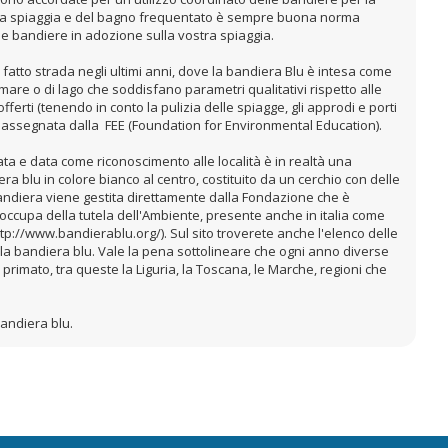
la spiaggia e del bagno frequentato è sempre buona norma
e bandiere in adozione sulla vostra spiaggia.
è fatto strada negli ultimi anni, dove la bandiera Blu è intesa come
mare o di lago che soddisfano parametri qualitativi rispetto alle
ferti (tenendo in conto la pulizia delle spiagge, gli approdi e porti
ima è assegnata dalla FEE (Foundation for Environmental Education).
a e data come riconoscimento alle località è in realtà una
era blu in colore bianco al centro, costituito da un cerchio con delle
bandiera viene gestita direttamente dalla Fondazione che è
 occupa della tutela dell'Ambiente, presente anche in italia come
http://www.bandierablu.org/). Sul sito troverete anche l'elenco delle
on la bandiera blu. Vale la pena sottolineare che ogni anno diverse
 primato, tra queste la Liguria, la Toscana, le Marche, regioni che
bandiera blu.