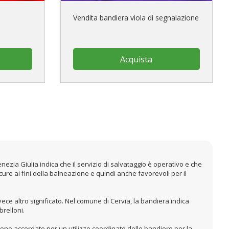
Vendita bandiera viola di segnalazione
Acquista
enezia Giulia indica che il servizio di salvataggio è operativo e che
cure ai fini della balneazione e quindi anche favorevoli per il
vece altro significato. Nel comune di Cervia, la bandiera indica
brelloni.
 sono accordate per un utilizzo coordinato delle bandiere per la