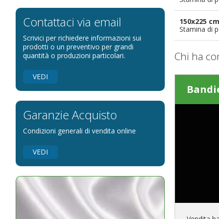
Bandiere per eventi religiosi
Bandiere per enti pubblici
Contattaci via email
150x225 c
Stamina di p
Bandiere per ambasciate
Scrivici per richiedere informazioni sui
Bandiere per riserve naturali e parchi
prodotti o un preventivo per grandi
Chi ha co
quantità o produzioni particolari.
Bandiere per musicisti
Bandiere per feste
VEDI
Bandi
Bandiere Militari e della Marina
pennoni per bandiere
Garanzie Acquisto
Condizioni generali di vendita online
VEDI
Vendita b