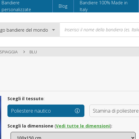
Bandiere
Bandiere 100% Made in
Blog
personalizzate
Italy
 SPIAGGIA
BLU
Email
Password
Scegli il tessuto
:
Poliestere nautico
Stamina di poliestere
Accedi
Scegli la dimensione
(
Vedi tutte le dimensioni
):