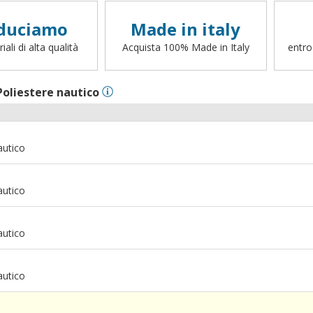
duciamo
Made in italy
ali di alta qualità
Acquista 100% Made in Italy
entro
Poliestere nautico
autico
autico
autico
autico
m