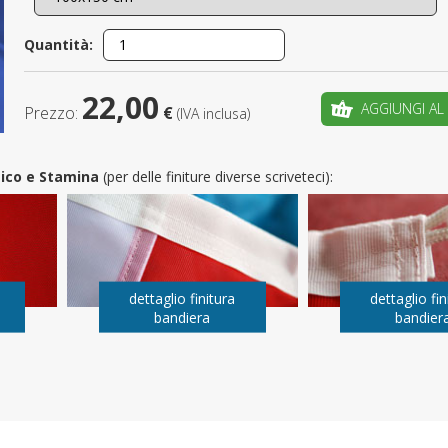
È il tuo 
Quantità:
C
22,00
AGGIUNGI AL
Prezzo:
€
(IVA inclusa)
utico e Stamina
(per delle finiture diverse scriveteci):
dettaglio finitura
dettaglio fin
bandiera
bandier