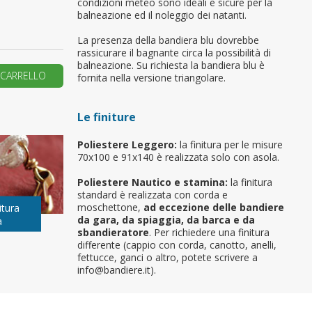
condizioni meteo sono ideali e sicure per la
balneazione ed il noleggio dei natanti.
primo ordine?
La presenza della bandiera blu dovrebbe
rassicurare il bagnante circa la possibilità di
balneazione. Su richiesta la bandiera blu è
REA UN NUOVO ACCOUNT
 CARRELLO
fornita nella versione triangolare.
Le finiture
Poliestere Leggero:
la finitura per le misure
70x100 e 91x140 è realizzata solo con asola.
Poliestere Nautico e stamina:
la finitura
standard è realizzata con corda e
moschettone,
ad eccezione delle bandiere
itura
da gara, da spiaggia, da barca e da
a
sbandieratore
. Per richiedere una finitura
differente (cappio con corda, canotto, anelli,
fettucce, ganci o altro, potete scrivere a
info@bandiere.it).