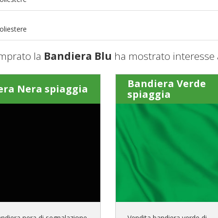
m
oliestere
mprato la
Bandiera Blu
ha mostrato interesse 
Bandiera Verde
era Nera spiaggia
spiaggia
andiera nera di segnalazione
Vendita bandiera verde di