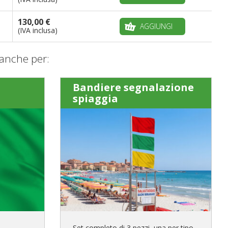
130,00 €
AGGIUNGI
(IVA inclusa)
anche per:
Bandiere segnalazione
spiaggia
Set completo di 3 pezzi, una per tipo,