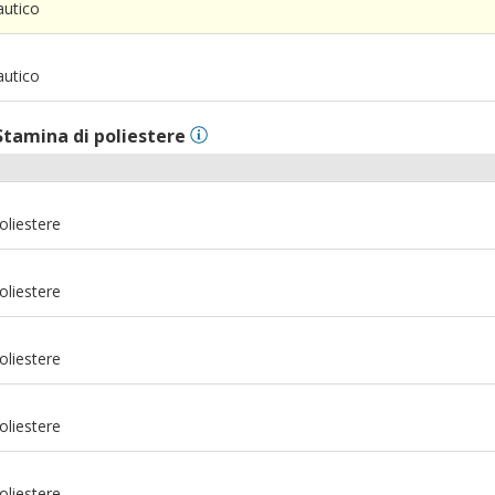
autico
m
autico
Stamina di poliestere
oliestere
oliestere
oliestere
oliestere
m
oliestere