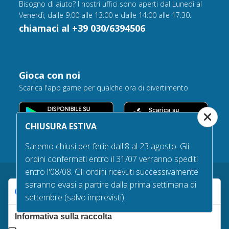
Bisogno di aiuto? I nostri uffici sono aperti dal Lunedì al
Venerdì, dalle 9:00 alle 13:00 e dalle 14:00 alle 17:30.
chiamaci al +39 030/6394506
Gioca con noi
Scarica l'app game per qualche ora di divertimento
CHIUSURA ESTIVA
Saremo chiusi per ferie dall'8 al 23 agosto. Gli
ordini confermati entro il 31/07 verranno spediti
entro l'08/08. Gli ordini ricevuti successivamente
saranno evasi a partire dalla prima settimana di
Le tue preferenze relative alla privacy
settembre (salvo imprevisti).
Garanzie d’acquisto
Informativa sulla raccolta
Tempi e costi di spedizione