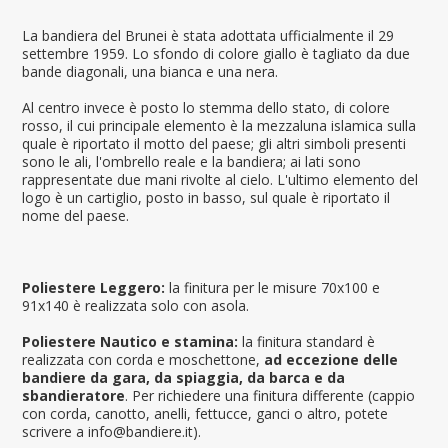
La bandiera del Brunei è stata adottata ufficialmente il 29
settembre 1959. Lo sfondo di colore giallo è tagliato da due
bande diagonali, una bianca e una nera.
Al centro invece è posto lo stemma dello stato, di colore
rosso, il cui principale elemento è la mezzaluna islamica sulla
quale è riportato il motto del paese; gli altri simboli presenti
sono le ali, l'ombrello reale e la bandiera; ai lati sono
rappresentate due mani rivolte al cielo. L'ultimo elemento del
logo è un cartiglio, posto in basso, sul quale è riportato il
nome del paese.
Poliestere Leggero:
la finitura per le misure 70x100 e
91x140 è realizzata solo con asola.
Poliestere Nautico e stamina:
la finitura standard è
realizzata con corda e moschettone,
ad eccezione delle
bandiere da gara, da spiaggia, da barca e da
sbandieratore
. Per richiedere una finitura differente (cappio
con corda, canotto, anelli, fettucce, ganci o altro, potete
scrivere a info@bandiere.it).