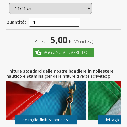
Quantità:
5,00
Prezzo:
€
(IVA inclusa)
AGGIUNGI AL CARRELLO
Finiture standard delle nostre bandiere in Poliestere
nautico e Stamina
(per delle finiture diverse scriveteci):
dettaglio finitura bandiera
dettaglio fi