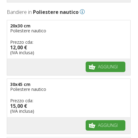
Bandiere Palio
Bandiere in
Poliestere nautico
Bandiere per eventi religiosi
Bandiere per enti pubblici
20x30 cm
Poliestere nautico
Bandiere per ambasciate
Bandiere per riserve naturali e parchi
Prezzo cda:
12,00 €
Bandiere per musicisti
(IVA inclusa)
Bandiere per feste
AGGIUNGI
Bandiere Militari e della Marina
pennoni per bandiere
30x45 cm
Poliestere nautico
Prezzo cda:
15,00 €
(IVA inclusa)
AGGIUNGI