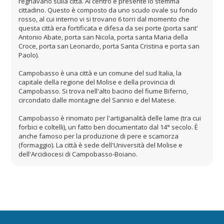
regnavano sulla città. Al centro è presente lo stemma
cittadino. Questo è composto da uno scudo ovale su fondo
rosso, al cui interno vi si trovano 6 torri dal momento che
questa città era fortificata e difesa da sei porte (porta sant'
Antonio Abate, porta san Nicola, porta santa Maria della
Croce, porta san Leonardo, porta Santa Cristina e porta san
Paolo).
Campobasso è una città e un comune del sud Italia, la
capitale della regione del Molise e della provincia di
Campobasso. Si trova nell'alto bacino del fiume Biferno,
circondato dalle montagne del Sannio e del Matese.
Campobasso è rinomato per l'artigianalità delle lame (tra cui
forbici e coltelli), un fatto ben documentato dal 14° secolo. È
anche famoso per la produzione di pere e scamorza
(formaggio). La città è sede dell'Università del Molise e
dell'Arcidiocesi di Campobasso-Boiano.