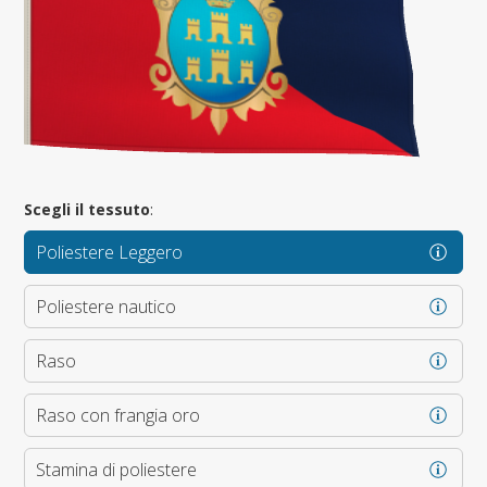
Scegli il tessuto
:
Poliestere Leggero
Poliestere nautico
Raso
Raso con frangia oro
Stamina di poliestere