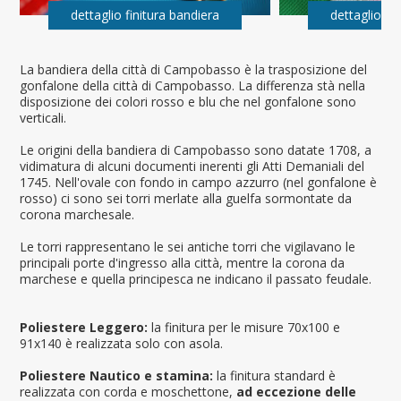
dettaglio finitura bandiera
dettaglio fi
La bandiera della città di Campobasso è la trasposizione del
gonfalone della città di Campobasso. La differenza stà nella
disposizione dei colori rosso e blu che nel gonfalone sono
verticali.
Le origini della bandiera di Campobasso sono datate 1708, a
vidimatura di alcuni documenti inerenti gli Atti Demaniali del
1745. Nell'ovale con fondo in campo azzurro (nel gonfalone è
rosso) ci sono sei torri merlate alla guelfa sormontate da
corona marchesale.
Le torri rappresentano le sei antiche torri che vigilavano le
principali porte d'ingresso alla città, mentre la corona da
marchese e quella principesca ne indicano il passato feudale.
Poliestere Leggero:
la finitura per le misure 70x100 e
91x140 è realizzata solo con asola.
Poliestere Nautico e stamina:
la finitura standard è
realizzata con corda e moschettone,
ad eccezione delle