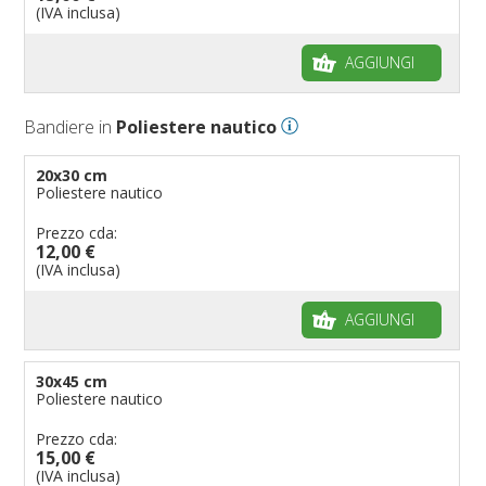
Bandiere per biciclette
(IVA inclusa)
Bandiere per autosaloni
AGGIUNGI
Bandiere per negozi
Bandiere Palio
Bandiere in
Poliestere nautico
Bandiere per eventi religiosi
Bandiere per enti pubblici
20x30 cm
Poliestere nautico
Bandiere per ambasciate
Bandiere per riserve naturali e parchi
Prezzo cda:
12,00 €
Bandiere per musicisti
(IVA inclusa)
Bandiere per feste
AGGIUNGI
Bandiere Militari e della Marina
pennoni per bandiere
30x45 cm
Poliestere nautico
Prezzo cda:
15,00 €
(IVA inclusa)