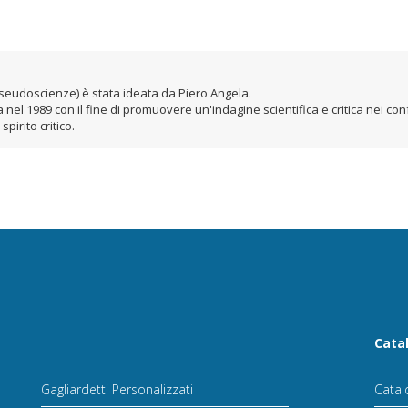
e pseudoscienze) è stata ideata da Piero Angela.
nel 1989 con il fine di promuovere un'indagine scientifica e critica nei co
spirito critico.
Cata
Gagliardetti Personalizzati
Catal