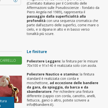
o
(Comitato Italiano per il Controllo delle
Affermazioni sulle Pseudoscienze - fondato da
primo ordine?
Piero Angela nel 1989), rappresenta il
passaggio dalla superficialità alla
profondità
con una sequenza cromatica che
REA UN NUOVO ACCOUNT
parte dall’azzurro delle superfici, come mare o
cielo, e si dipana in alto e in basso verso
tonalità più scure.
Le finiture
 CARRELLO
Poliestere Leggero:
la finitura per le misure
70x100 e 91x140 è realizzata solo con asola.
Poliestere Nautico e stamina:
la finitura
standard è realizzata con corda e
moschettone,
ad eccezione delle bandiere
da gara, da spiaggia, da barca e da
sbandieratore
. Per richiedere una finitura
differente (cappio con corda, canotto, anelli,
fettucce, ganci o altro, potete scrivere a
itura
info@bandiere.it).
a