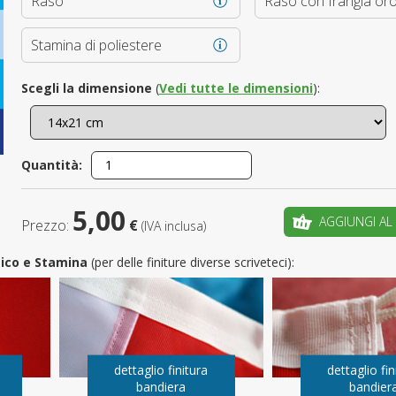
Raso
Raso con frangia or
È il tuo 
Stamina di poliestere
C
Scegli la dimensione
(
Vedi tutte le dimensioni
):
Quantità:
5,00
AGGIUNGI AL
Prezzo:
€
(IVA inclusa)
utico e Stamina
(per delle finiture diverse scriveteci):
dettaglio finitura
dettaglio fin
bandiera
bandier