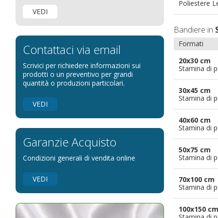
Bandiere per negozi
Poliestere 
VEDI
Bandiere Palio
Bandiere in
Bandiere per eventi religiosi
Formati
Bandiere per enti pubblici
Contattaci via email
Bandiere per ambasciate
20x30 cm
Scrivici per richiedere informazioni sui
Stamina di p
Bandiere per riserve naturali e parchi
prodotti o un preventivo per grandi
quantità o produzioni particolari.
Bandiere per musicisti
30x45 cm
Stamina di p
Bandiere per feste
VEDI
Bandiere Militari e della Marina
40x60 cm
Stamina di p
pennoni per bandiere
Garanzie Acquisto
50x75 cm
Stamina di p
Condizioni generali di vendita online
VEDI
70x100 cm
Stamina di p
100x150 c
Stamina di p