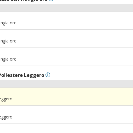
angia oro
m
angia oro
m
angia oro
Poliestere Leggero
Leggero
Leggero