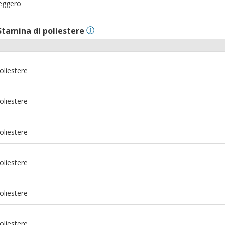
Leggero
Stamina di poliestere
oliestere
oliestere
oliestere
oliestere
oliestere
m
oliestere