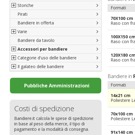
Storiche
Formati
Pirati
Italiane
70X100 cm
Bandiere in offerta
Porte di Milano
Raso con fr
Varie
Francesi
100X150 c
Bandiere da tavolo
Americane
Bandiere del CICAP - Think Deep
Raso con fr
Accessori per bandiere
Britanniche
Bandiere di Orgoglio Bresciano
120X180 c
Categorie d'uso delle bandiere
Resto del Mondo
Organizzazioni internazionali
Accessori per bandiere
Raso con fr
Il galateo delle bandiere
Diplomatiche
Accessori per bandiere da tavolo
Bandiere segnavento
Bandiere LGBTQ+
Bandiere pubblicitarie
Il Glossario
Bandiere in
Bandiere Pubblicitarie
Bandiere per sbandieratori
La bandiera
Formati
Pubbliche Amministrazioni
Natale e altre festività
Bandiere per barche
Come disporre le bandiere
14x21 cm
Poliestere 
Bandiere etniche e religiose
Bandiere per hotel
Dimensioni delle bandiere
Costi di spedizione
Bandiere per eventi
Come piegare il tricolore
70x100 cm
Bandiere.it calcola le spese di spedizione
Poliestere 
Bandiere per biciclette
in base al peso della merce, il tipo di
Bandiere per autosaloni
pagamento e la modalità di consegna.
91x140 cm