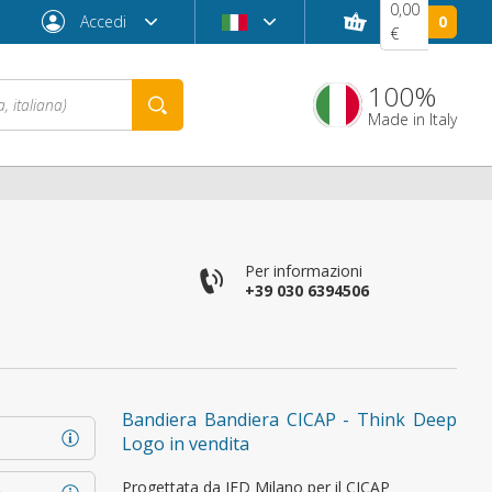
0,00
Accedi
0
€
100%
Made in Italy
Per informazioni
+39 030 6394506
Password dimenticata?
Bandiera Bandiera CICAP - Think Deep
Logo in vendita
Progettata da IED Milano per il CICAP