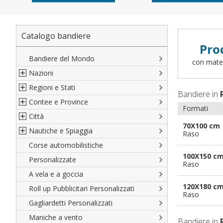
Catalogo bandiere
Pro
Bandiere del Mondo
con materi
Nazioni
Regioni e Stati
Nord America
Bandiere in
Contee e Province
Sud America
Regioni italiane
Formati
Città
Europa
Territori Italiani
Cantoni Svizzeri
70X100 cm
Nautiche e Spiaggia
Africa
Stati USA
Province Italiane
Città Italiane
Raso
Corse automobilistiche
Asia
Francesi
Province Spagnole
Città spagnole
Militari e Mercantili
100X150 c
Personalizzate
Oceania
Spagnole
Francia d'oltremare
Città francesi
Codice internazionale nautico
Raso
A vela e a goccia
Austriache
Territori britannici d'oltremare
Città del mondo
Gran Pavese
120X180 c
Roll up Pubblicitari Personalizzati
Tedesche
Varie Province del Mondo
Da spiaggia
Raso
Gagliardetti Personalizzati
Regioni varie
Di cortesia
Maniche a vento
Bandiere in