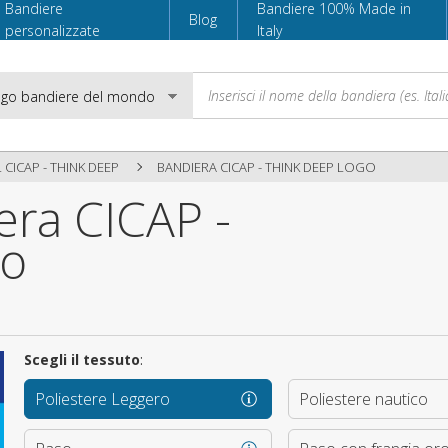
Bandiere
Bandiere 100% Made in
Blog
personalizzate
Italy
 CICAP - THINK DEEP
BANDIERA CICAP - THINK DEEP LOGO
era CICAP -
Email
go
Password
Scegli il tessuto
:
Accedi
Poliestere Leggero
Poliestere nautico