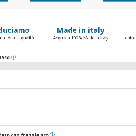
duciamo
Made in italy
ali di alta qualità
Acquista 100% Made in Italy
entro
Raso
m
m
Raso con frangia oro