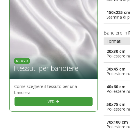
150x225 c
Stamina di p
Bandiere in
Formati
20x30 cm
Poliestere n
NUOVO
I tessuti per bandiere
30x45 cm
Poliestere n
Come scegliere il tessuto per una
40x60 cm
Poliestere n
bandiera
VEDI
50x75 cm
Poliestere n
70x100 cm
Poliestere n