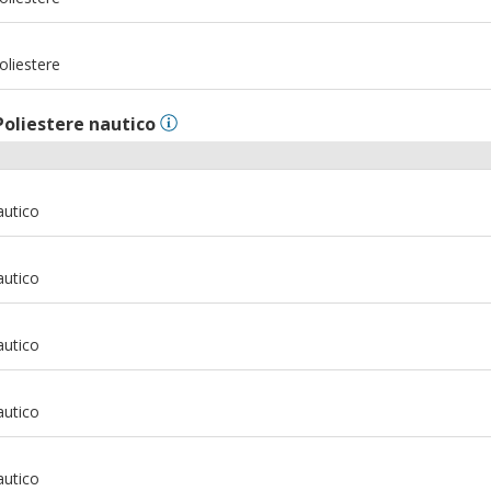
m
oliestere
Poliestere nautico
autico
autico
autico
autico
autico