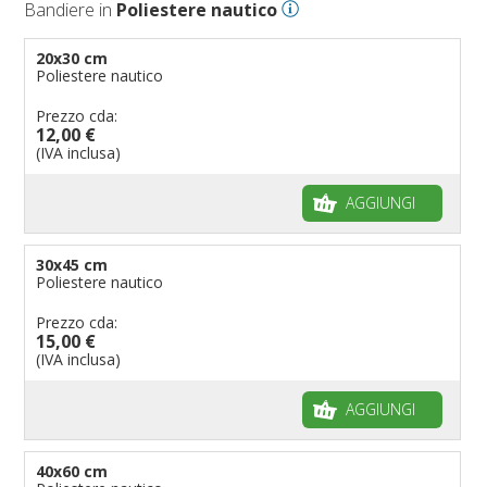
Bandiere in
Poliestere nautico
Bandiere per eventi religiosi
Bandiere per enti pubblici
20x30 cm
Poliestere nautico
Bandiere per ambasciate
Bandiere per riserve naturali e parchi
Prezzo cda:
12,00 €
Bandiere per musicisti
(IVA inclusa)
Bandiere per feste
AGGIUNGI
Bandiere Militari e della Marina
pennoni per bandiere
30x45 cm
Poliestere nautico
Prezzo cda:
15,00 €
(IVA inclusa)
AGGIUNGI
40x60 cm