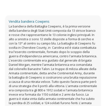
Vendita bandiera Cowpens
La bandiera della Battaglia Cowpens, è la prima versione
della bandiera degli Stati Uniti composta da 13 strisce bianco
e rosse che rappresentano le 13 colonie inglesi principali. In
alto a sinistra ci sono 12 stelle disposte a forma di cerchio e
con la 13° al centro su campo blu. La battaglia di Cowpens fu
svolta in Cherokee County, in Carolina ed è stata combattuta
tra l'esercito continentale, formato dopo lo scoppio della
guerra d'indipendenza americana, contro l'armata britannica.
L'esercito continentale era guidato dal generale di brigata
Daniel Morgan, mentre l'armata britannica era comandata
dal colonello Banastre Talon. Le truppe di milizia alleate della
Armata continentale, detta anche Continental Army, durante
la battaglia di Cowpens si costruirono una brutta reputazione
a causa di una ritirata veloce. Tutto questo faceva parte però
di una strategia che li portò alla vittoria. L'armata continentale
era composta tra gli 800 e 1912 sodati e l'armata britannica
invece era formata da 1150 soldati e 2 armi da fuoco. La
guerra è stata vinta dalla armata continentale che ha subito
la perdita di 25 soldati, e 124 soldati furono feriti. L'armata