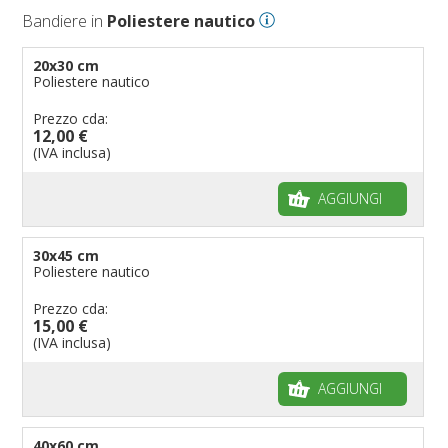
Bandiere in
Poliestere nautico
Bandiere per eventi religiosi
Bandiere per enti pubblici
20x30 cm
Poliestere nautico
Bandiere per ambasciate
Bandiere per riserve naturali e parchi
Prezzo cda:
12,00 €
Bandiere per musicisti
(IVA inclusa)
Bandiere per feste
AGGIUNGI
Bandiere Militari e della Marina
pennoni per bandiere
30x45 cm
Poliestere nautico
Prezzo cda:
15,00 €
(IVA inclusa)
AGGIUNGI
40x60 cm