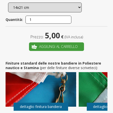
Quantità:
5,00
Prezzo:
€
(IVA inclusa)
AGGIUNGI AL CARRELLO
Finiture standard delle nostre bandiere in Poliestere
nautico e Stamina
(per delle finiture diverse scriveteci):
dettaglio finitura bandiera
dettaglio fi