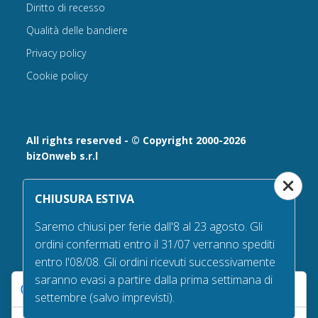
Diritto di recesso
Qualità delle bandiere
Privacy policy
Cookie policy
All rights reserved - © Copyright 2000-2026
bizOnweb s.r.l
Via Fratelli Bandiera 18, 25122 - Brescia, Italia
CHIUSURA ESTIVA
P.IVA 02232630984 - Iscrizione presso la Camera di
Commercio di Brescia,
Saremo chiusi per ferie dall'8 al 23 agosto. Gli
n° REA 432569 Capitale sociale versato Euro 25.000,00.
ordini confermati entro il 31/07 verranno spediti
Tel +39.030 6394506
entro l'08/08. Gli ordini ricevuti successivamente
Email:
info@bandiere.it
saranno evasi a partire dalla prima settimana di
PEC
bizonweb@mailcertiﬁcatapec.it
Le tue preferenze relative alla privacy
settembre (salvo imprevisti).