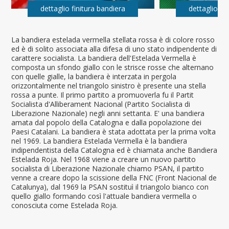
dettaglio finitura bandiera
dettaglio fi
La bandiera estelada vermella stellata rossa è di colore rosso
ed è di solito associata alla difesa di uno stato indipendente di
carattere socialista. La bandiera dell'Estelada Vermella è
composta un sfondo giallo con le strisce rosse che alternano
con quelle gialle, la bandiera è interzata in pergola
orizzontalmente nel triangolo sinistro è presente una stella
rossa a punte. Il primo partito a promuoverla fu il Partit
Socialista d'Alliberament Nacional (Partito Socialista di
Liberazione Nazionale) negli anni settanta. E' una bandiera
amata dal popolo della Catalogna e dalla popolazione dei
Paesi Catalani. La bandiera è stata adottata per la prima volta
nel 1969. La bandiera Estelada Vermella è la bandiera
indipendentista della Catalogna ed è chiamata anche Bandiera
Estelada Roja. Nel 1968 viene a creare un nuovo partito
socialista di Liberazione Nazionale chiamo PSAN, il partito
venne a creare dopo la scissione della FNC (Front Nacional de
Catalunya), dal 1969 la PSAN sostituì il triangolo bianco con
quello giallo formando così l'attuale bandiera vermella o
conosciuta come Estelada Roja.