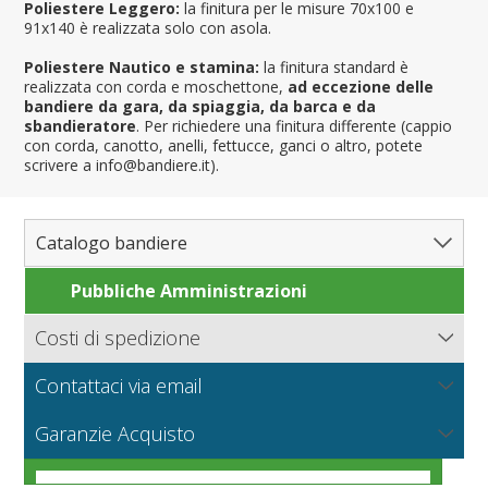
Poliestere Leggero:
la finitura per le misure 70x100 e
91x140 è realizzata solo con asola.
Poliestere Nautico e stamina:
la finitura standard è
realizzata con corda e moschettone,
ad eccezione delle
bandiere da gara, da spiaggia, da barca e da
sbandieratore
. Per richiedere una finitura differente (cappio
con corda, canotto, anelli, fettucce, ganci o altro, potete
scrivere a info@bandiere.it).
Catalogo bandiere
Pubbliche Amministrazioni
Bandiere del Mondo
Nazioni
Costi di spedizione
Regioni e Stati
Nord America
Bandiere.it calcola le spese di spedizione in base al peso
Contattaci via email
Contee e Province
Sud America
Regioni italiane
della merce, il tipo di pagamento e la modalità di
consegna.
NUOVO
Scrivici per richiedere informazioni sui prodotti o un
Città
Europa
Territori Italiani
Cantoni Svizzeri
I tessuti per bandiere
Garanzie Acquisto
preventivo per grandi quantità o produzioni particolari.
Nautiche e Spiaggia
Africa
Stati USA
Province Italiane
Città Italiane
VEDI
Condizioni generali di vendita online
Corse automobilistiche
Asia
Francesi
Province Spagnole
Città spagnole
Militari e Mercantili
VEDI