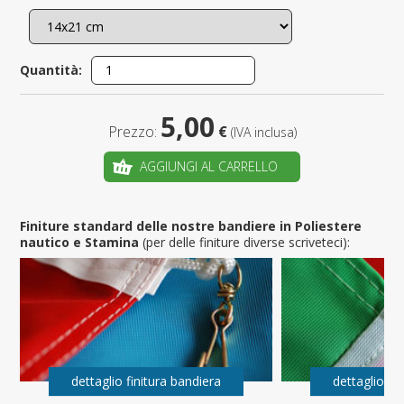
Quantità:
5,00
Prezzo:
€
(IVA inclusa)
AGGIUNGI AL CARRELLO
Finiture standard delle nostre bandiere in Poliestere
nautico e Stamina
(per delle finiture diverse scriveteci):
dettaglio finitura bandiera
dettaglio fi