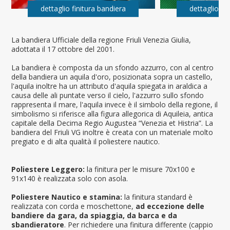
dettaglio finitura bandiera
dettaglio fi
La bandiera Ufficiale della regione Friuli Venezia Giulia,
adottata il 17 ottobre del 2001.
La bandiera è composta da un sfondo azzurro, con al centro
della bandiera un aquila d'oro, posizionata sopra un castello,
l'aquila inoltre ha un attributo d'aquila spiegata in araldica a
causa delle ali puntate verso il cielo, l'azzurro sullo sfondo
rappresenta il mare, l'aquila invece è il simbolo della regione, il
simbolismo si riferisce alla figura allegorica di Aquileia, antica
capitale della Decima Regio Augustea “Venezia et Histria”. La
bandiera del Friuli VG inoltre è creata con un materiale molto
pregiato e di alta qualità il poliestere nautico.
Poliestere Leggero:
la finitura per le misure 70x100 e
91x140 è realizzata solo con asola.
Poliestere Nautico e stamina:
la finitura standard è
realizzata con corda e moschettone,
ad eccezione delle
bandiere da gara, da spiaggia, da barca e da
sbandieratore
. Per richiedere una finitura differente (cappio