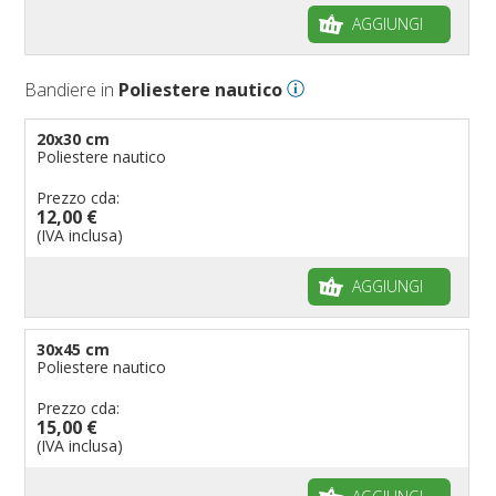
Bandiere per autosaloni
AGGIUNGI
Bandiere per negozi
Bandiere Palio
Bandiere in
Poliestere nautico
Bandiere per eventi religiosi
Bandiere per enti pubblici
20x30 cm
Poliestere nautico
Bandiere per ambasciate
Bandiere per riserve naturali e parchi
Prezzo cda:
12,00 €
Bandiere per musicisti
(IVA inclusa)
Bandiere per feste
AGGIUNGI
Bandiere Militari e della Marina
pennoni per bandiere
30x45 cm
Poliestere nautico
Prezzo cda:
15,00 €
(IVA inclusa)