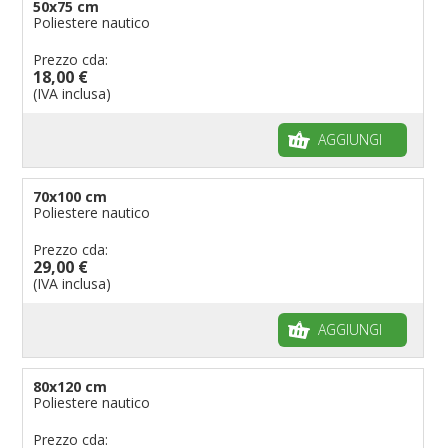
50x75 cm
Bandiere per eventi religiosi
Poliestere nautico
Bandiere per enti pubblici
Prezzo cda:
Bandiere per ambasciate
18,00 €
(IVA inclusa)
Bandiere per riserve naturali e parchi
Bandiere per musicisti
AGGIUNGI
Bandiere per feste
Bandiere Militari e della Marina
70x100 cm
Poliestere nautico
pennoni per bandiere
Prezzo cda:
29,00 €
(IVA inclusa)
AGGIUNGI
80x120 cm
Poliestere nautico
Prezzo cda: