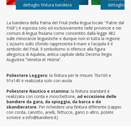
dettaglio finitura bandiera
dettaglio fi
La bandiera della Patria del Friuli (nella lingua locale "Patrie dal
Friûl") è esposta solo ed esclusivamente nelle provincie e nei
comuni di lingua friulana come consentito dalla legge 482
sulle minoranze linguistiche e dunque non in tutta la regione.
L'azzurro sullo sfondo rappresenta il mare e l'acquila è il
simbolo del Friuli. Il simbolismo si riferisce alla figura
allegorica di Aquileia, antica capitale della Decima Regio
Augustea “Venetia et Histria”.
Poliestere Leggero:
la finitura per le misure 70x100 e
91x140 è realizzata solo con asola.
Poliestere Nautico e stamina:
la finitura standard è
realizzata con corda e moschettone,
ad eccezione delle
bandiere da gara, da spiaggia, da barca e da
sbandieratore
. Per richiedere una finitura differente (cappio
con corda, canotto, anelli, fettucce, ganci o altro, potete
scrivere a info@bandiere.it).